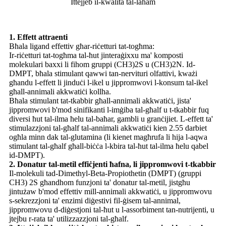
Ittejjeb il-kwalità tal-laħam
1. Effett attraenti
Bħala ligand effettiv għar-riċetturi tat-togħma:
Ir-riċetturi tat-togħma tal-ħut jinteraġixxu ma' komposti
molekulari baxxi li fihom gruppi (CH3)2S u (CH3)2N. Id-
DMPT, bħala stimulant qawwi tan-nervituri olfattivi, kważi
għandu l-effett li jinduċi l-ikel u jippromwovi l-konsum tal-ikel
għall-annimali akkwatiċi kollha.
Bħala stimulant tat-tkabbir għall-annimali akkwatiċi, jista'
jippromwovi b'mod sinifikanti l-imġiba tal-għalf u t-tkabbir fuq
diversi ħut tal-ilma ħelu tal-baħar, gambli u granċijiet. L-effett ta'
stimulazzjoni tal-għalf tal-annimali akkwatiċi kien 2.55 darbiet
ogħla minn dak tal-glutamina (li kienet magħrufa li hija l-aqwa
stimulant tal-għalf għall-biċċa l-kbira tal-ħut tal-ilma ħelu qabel
id-DMPT).
2. Donatur tal-metil effiċjenti ħafna, li jippromwovi t-tkabbir
Il-molekuli tad-Dimethyl-Beta-Propiothetin (DMPT) (gruppi
CH3) 2S għandhom funzjoni ta' donatur tal-metil, jistgħu
jintużaw b'mod effettiv mill-annimali akkwatiċi, u jippromwovu
s-sekrezzjoni ta' enzimi diġestivi fil-ġisem tal-annimal,
jippromwovu d-diġestjoni tal-ħut u l-assorbiment tan-nutrijenti, u
jtejbu r-rata ta' utilizzazzjoni tal-għalf.