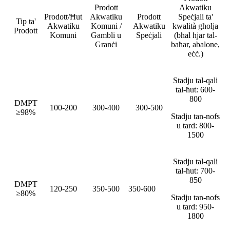
Prodott
Akwatiku
Prodott/Ħut
Akwatiku
Prodott
Speċjali ta'
Tip ta'
Akwatiku
Komuni /
Akwatiku
kwalità għolja
Prodott
Komuni
Gambli u
Speċjali
(bħal ħjar tal-
Granċi
baħar, abalone,
eċċ.)
Stadju tal-qali
tal-ħut: 600-
800
DMPT
100-200
300-400
300-500
≥98%
Stadju tan-nofs
u tard: 800-
1500
Stadju tal-qali
tal-ħut: 700-
850
DMPT
120-250
350-500
350-600
≥80%
Stadju tan-nofs
u tard: 950-
1800