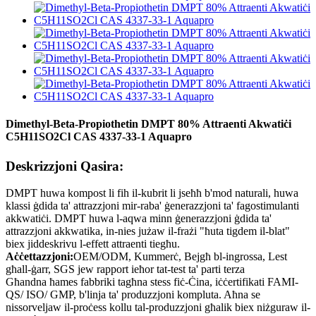
Dimethyl-Beta-Propiothetin DMPT 80% Attraenti Akwatiċi
C5H11SO2Cl CAS 4337-33-1 Aquapro
Deskrizzjoni Qasira:
DMPT huwa kompost li fih il-kubrit li jseħħ b'mod naturali, huwa
klassi ġdida ta' attrazzjoni mir-raba' ġenerazzjoni ta' fagostimulanti
akkwatiċi. DMPT huwa l-aqwa minn ġenerazzjoni ġdida ta'
attrazzjoni akkwatika, in-nies jużaw il-frażi "ħuta tigdem il-blat"
biex jiddeskrivu l-effett attraenti tiegħu.
Aċċettazzjoni:
OEM/ODM, Kummerċ, Bejgħ bl-ingrossa, Lest
għall-ġarr, SGS jew rapport ieħor tat-test ta' parti terza
Għandna ħames fabbriki tagħna stess fiċ-Ċina, iċċertifikati FAMI-
QS/ ISO/ GMP, b'linja ta' produzzjoni kompluta. Aħna se
nissorveljaw il-proċess kollu tal-produzzjoni għalik biex niżguraw il-