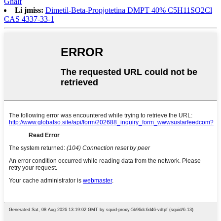
Għalf
Li jmiss:
Dimetil-Beta-Propjotetina DMPT 40% C5H11SO2Cl
CAS 4337-33-1