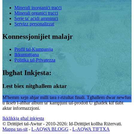
Minerali inorganiċi traċċi
Minerali organiċi traċċi
Serje ta' aċidi amminiċi
Servizz personalizzat
Konnessjonijiet malajr
Profil tal-Kumpanija
Ikkuntattjana
Politika tal-Privatezza
Ibgħat Inkjesta:
Lest biex nitgħallem aktar
M'hemm xejn aħjar milli tara r-riżultat finali. Tgħallem dwar newfun
u ikseb l-aħħar album ta' kampjuni tal-prodott U għadek kif tlabt
aktar informazzjoni.
Ikklikkja għal inkjesta
© Drittijiet tal-Awtur - 2010-2026: Id-Drittijiet kollha Riżervati.
Mappa tas-sit
-
L-AQWA BLOGG
-
L-AQWA TIFTXA