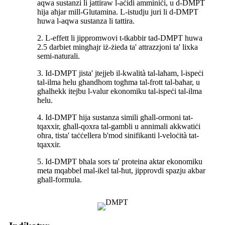
aqwa sustanzi li jattiraw l-aċidi amminiċi, u d-DMPT
hija aħjar mill-Glutamina. L-istudju juri li d-DMPT
huwa l-aqwa sustanza li tattira.
2. L-effett li jippromwovi t-tkabbir tad-DMPT huwa
2.5 darbiet mingħajr iż-żieda ta' attrazzjoni ta' lixka
semi-naturali.
3. Id-DMPT jista' jtejjeb il-kwalità tal-laħam, l-ispeċi
tal-ilma ħelu għandhom togħma tal-frott tal-baħar, u
għalhekk itejbu l-valur ekonomiku tal-ispeċi tal-ilma
ħelu.
4. Id-DMPT hija sustanza simili għall-ormoni tat-
tqaxxir, għall-qoxra tal-gambli u annimali akkwatiċi
oħra, tista' taċċellera b'mod sinifikanti l-veloċità tat-
tqaxxir.
5. Id-DMPT bħala sors ta' proteina aktar ekonomiku
meta mqabbel mal-ikel tal-ħut, jipprovdi spazju akbar
għall-formula.