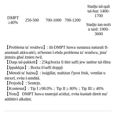
Stadju tal-qali
tal-ħut: 1400-
1700
DMPT
250-500
700-1000
700-1200
≥40%
Stadju tan-nofs
u tard: 1900-
3600
【Problema ta' residwu】: Id-DMPT huwa sustanza naturali fl-
annimali akkwatiċi, m'hemm l-ebda problema ta' residwu, jista'
jintuża għal żmien twil.
【Daqs tal-pakkett】: 25kg/borża fi tliet saffi jew tanbur tal-fibra
【Ippakkjar】: Borża b'saffi doppji
【Metodi ta' ħażna】: issiġillat, maħżun f'post frisk, ventilat u
niexef, evita l-umdità.
【Perjodu】: Sentejn.
【Kontenut】: Tip I ≥98.0%；Tip II ≥ 80%；Tip III ≥ 40%
【Nota】 DMPT huwa materjal aċiduż, evita kuntatt dirett ma'
addittivi alkalini.