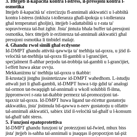
3. Ittejjeb il-kapaċità kontra l-istress, il-pressjoni kontra l-
osmotika
Ittejjeb il-kapaċità ta' eżerċizzju fl-annimali akkwatiċi u l-abbiltà
kontra l-istress (inkluża t-tolleranza għall-ipoksja u t-tolleranza
għal temperaturi għoljin), ittejjeb l-adattabilità u r-rata ta'
sopravivenza tal-ħut żgħir. Jista' jintuża bħala buffer tal-pressjoni
osmotika, biex tittejjeb ir-reżistenza tal-annimali akkwatiċi għal
pressjoni osmotika li tinbidel malajr.
4. Għandu rwol simili għal ecdysone
Id-DMPT għandu attività qawwija ta' tneħħija tal-qoxra, u jżid il-
veloċità tat-tneħħija tal-qoxra fil-gambli u l-granċijiet,
speċjalment fl-aħħar perjodu tat-trobbija tal-gambli u l-granċijiet,
l-effett huwa aktar ovvju.
Mekkaniżmu ta' tneħħija tal-qoxra u tkabbir:
Il-krustaċji jistgħu jissintetizzaw id-DMPT waħedhom. L-istudju
attwali juri li għall-gambli, id-DMPT huwa t-tip ġdid ta' analogi
tal-ormon tat-twaqqigħ tal-annimali u wkoll solubbli fl-ilma,
jippromwovi r-rata tat-tkabbir permezz tal-promozzjoni tat-
tqaxxir tal-qoxra. Id-DMPT huwa ligand tar-riċettur gustatorju
akkwatiku, jista' jistimula bil-qawwa n-nerv gustatorju u olfattiv
tal-annimali akkwatiċi, sabiex iżid il-veloċità tal-għalf u l-konsum
tal-għalf taħt stress.
5. Funzjoni epatoprotettiva
Id-DMPT għandu funzjoni ta' protezzjoni tal-fwied, mhux biss
jista' jtejjeb is-saħħa tal-annimali u jnaqqas il-proporzjon tal-piż