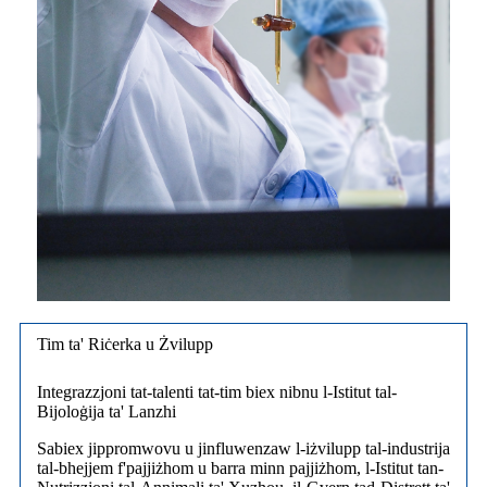
Tim ta' Riċerka u Żvilupp
Integrazzjoni tat-talenti tat-tim biex nibnu l-Istitut tal-
Bijoloġija ta' Lanzhi
Sabiex jippromwovu u jinfluwenzaw l-iżvilupp tal-industrija
tal-bhejjem f'pajjiżhom u barra minn pajjiżhom, l-Istitut tan-