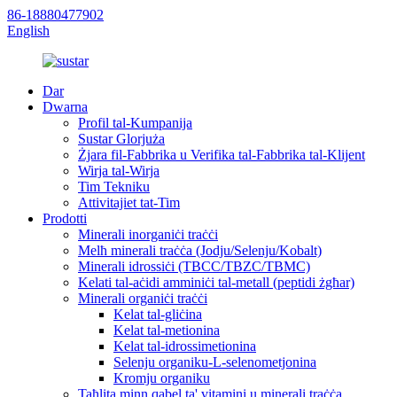
86-18880477902
English
Dar
Dwarna
Profil tal-Kumpanija
Sustar Glorjuża
Żjara fil-Fabbrika u Verifika tal-Fabbrika tal-Klijent
Wirja tal-Wirja
Tim Tekniku
Attivitajiet tat-Tim
Prodotti
Minerali inorganiċi traċċi
Melħ minerali traċċa (Jodju/Selenju/Kobalt)
Minerali idrossiċi (TBCC/TBZC/TBMC)
Kelati tal-aċidi amminiċi tal-metall (peptidi żgħar)
Minerali organiċi traċċi
Kelat tal-gliċina
Kelat tal-metionina
Kelat tal-idrossimetionina
Selenju organiku-L-selenometjonina
Kromju organiku
Taħlita minn qabel ta' vitamini u minerali traċċa