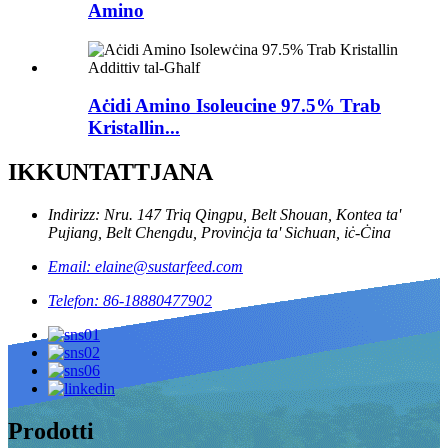
Amino
Aċidi Amino Isoleucine 97.5% Trab
Kristallin...
IKKUNTATTJANA
Indirizz: Nru. 147 Triq Qingpu, Belt Shouan, Kontea ta'
Pujiang, Belt Chengdu, Provinċja ta' Sichuan, iċ-Ċina
Email: elaine@sustarfeed.com
Telefon: 86-18880477902
Prodotti