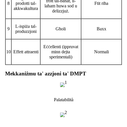
frott tal-baħar, il-
8
prodotti tal-
Ftit riħa
laħam huwa sod u
akkwakultura
delizzjuż.
L-ispiża tal-
9
Għoli
Baxx
produzzjoni
Eċċellenti (ippruvat
10
Effett attraenti
minn dejta
Normali
sperimentali)
Mekkaniżmu ta' azzjoni ta' DMPT
Palatabilità