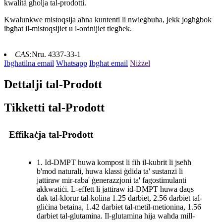
kwalità għolja tal-prodotti.
Kwalunkwe mistoqsija aħna kuntenti li nwieġbuha, jekk jogħġbok
ibgħat il-mistoqsijiet u l-ordnijiet tiegħek.
CAS:
Nru. 4337-33-1
Ibgħatilna email
Whatsapp
Ibgħat email
Niżżel
Dettalji tal-Prodott
Tikketti tal-Prodott
Effikaċja tal-Prodott
1. Id-DMPT huwa kompost li fih il-kubrit li jseħħ
b'mod naturali, huwa klassi ġdida ta' sustanzi li
jattiraw mir-raba' ġenerazzjoni ta' fagostimulanti
akkwatiċi. L-effett li jattiraw id-DMPT huwa daqs
dak tal-klorur tal-kolina 1.25 darbiet, 2.56 darbiet tal-
gliċina betaina, 1.42 darbiet tal-metil-metionina, 1.56
darbiet tal-glutamina. Il-glutamina hija waħda mill-