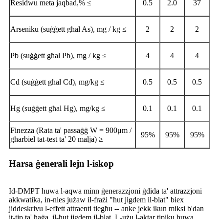
Residwu meta jaqbad,% ≤
0.5
2.0
37
Arseniku (suġġett għal As), mg / kg ≤
2
2
2
Pb (suġġett għal Pb), mg / kg ≤
4
4
4
Cd (suġġett għal Cd), mg/kg ≤
0.5
0.5
0.5
Hg (suġġett għal Hg), mg/kg ≤
0.1
0.1
0.1
Finezza (Rata ta' passaġġ W = 900μm /
95%
95%
95%
għarbiel tat-test ta' 20 malja) ≥
Ħarsa ġenerali lejn l-iskop
Id-DMPT huwa l-aqwa minn ġenerazzjoni ġdida ta' attrazzjoni
akkwatika, in-nies jużaw il-frażi "ħut jigdem il-blat" biex
jiddeskrivu l-effett attraenti tiegħu -- anke jekk ikun miksi b'dan
it-tip ta' ħaġa, il-ħut jigdem il-blat. L-użu l-aktar tipiku huwa