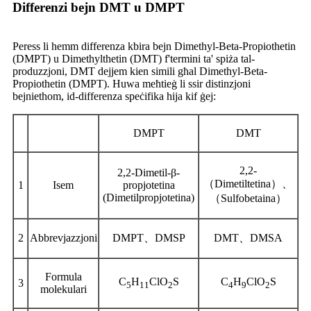
Differenzi bejn DMT u DMPT
Peress li hemm differenza kbira bejn Dimethyl-Beta-Propiothetin
(DMPT) u Dimethylthetin (DMT) f'termini ta' spiża tal-
produzzjoni, DMT dejjem kien simili għal Dimethyl-Beta-
Propiothetin (DMPT). Huwa meħtieġ li ssir distinzjoni
bejniethom, id-differenza speċifika hija kif ġej:
DMPT
DMT
2,2-
2,2-Dimetil-β-
（Dimetiltetina）、
1
Isem
propjotetina
(Dimetilpropjotetina)
（Sulfobetaina）
2
Abbrevjazzjoni
DMPT、DMSP
DMT、DMSA
Formula
C
H
ClO
S
C
H
ClO
S
3
5
11
2
4
9
2
molekulari