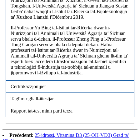
Nutrizzjoni tal-Annimali ta' Xuzhou, il-Gvern tad-Distrett ta'
Tongshan, l-Università Agrarja ta' Sichuan u Jiangsu Sustar,
l-erba' naħat waqqfu l-Istitut tar-Riċerka tal-Bijoteknoloġija
ta' Xuzhou Lianzhi f'Diċembru 2019.
Il-Professur Yu Bing tal-Istitut tar-Riċerka dwar in-
Nutrizzjoni tal-Annimali tal-Università Agrarja ta’ Sichuan
serva bħala d-dekan, il-Professur Zheng Ping u l-Professur
Tong Gaogao servew bħala d-deputat dekan. Ħafna
professuri tal-Istitut tar-Riċerka dwar in-Nutrizzjoni tal-
Annimali tal-Università Agrarja ta’ Sichuan għenu lit-tim ta’
esperti biex jaċċellera t-trasformazzjoni tal-kisbiet xjentifiċi
u teknoloġiċi fl-industrija tat-trobbija tal-annimali u
jippromwovi l-iżvilupp tal-industrija.
Ċertifikazzjonijiet
Tagħmir għall-ittestjar
Rapport tat-test minn parti terza
Preċedenti:
25-idrossi, Vitamina D3 (25-OH-VD3) Grad ta'