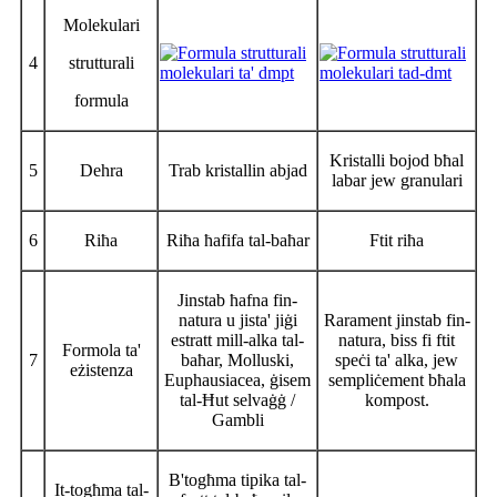
Molekulari
4
strutturali
formula
Kristalli bojod bħal
5
Dehra
Trab kristallin abjad
labar jew granulari
6
Riħa
Riħa ħafifa tal-baħar
Ftit riħa
Jinstab ħafna fin-
natura u jista' jiġi
Rarament jinstab fin-
estratt mill-alka tal-
natura, biss fi ftit
Formola ta'
7
baħar, Molluski,
speċi ta' alka, jew
eżistenza
Euphausiacea, ġisem
sempliċement bħala
tal-Ħut selvaġġ /
kompost.
Gambli
B'togħma tipika tal-
It-togħma tal-