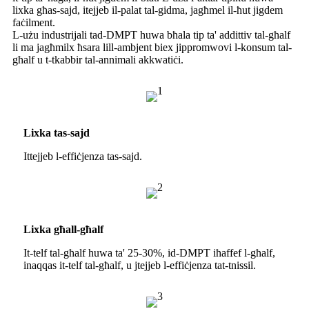
lixka għas-sajd, itejjeb il-palat tal-gidma, jagħmel il-ħut jigdem
faċilment.
L-użu industrijali tad-DMPT huwa bħala tip ta' addittiv tal-għalf
li ma jagħmilx ħsara lill-ambjent biex jippromwovi l-konsum tal-
għalf u t-tkabbir tal-annimali akkwatiċi.
Lixka tas-sajd
Ittejjeb l-effiċjenza tas-sajd.
Lixka għall-għalf
It-telf tal-għalf huwa ta' 25-30%, id-DMPT iħaffef l-għalf,
inaqqas it-telf tal-għalf, u jtejjeb l-effiċjenza tat-tnissil.