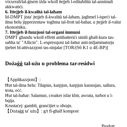
vixxerali/tal-ġisem iżda wkoll itejjeb l-editabilità tal-annimali
akkwatiċi.
6. Ittejjeb il-kwalità tal-laħam
Id-DMPT jista' jtejjeb il-kwalità tal-laħam, jagħmel l-ispeċi tal-
ilma ħelu jippreżentaw togħma tal-frott tal-baħar, u jtejjeb il-valur
ekonomiku.
7. Ittejjeb il-funzjoni tal-organi immuni
DMPT għandu wkoll effetti antibatteriċi simili għall-kura tas-
saħħa ta' "Allicin". L-espressjoni tal-fattur anti-infjammatorju
tjiebet bl-attivazzjoni tas-sinjalar [TOR/(S6 K1 u 4E-BP)]
Dożaġġ tal-użu u problema tar-residwi
【Applikazzjoni】:
Ħut tal-ilma ħelu: Tilapias, karpjun, karpjun karassjan, sallura,
trota, eċċ.
Ħut tal-baħar: Salamun, croaker isfar kbir, awrata, turbot u l-
bqija.
Krustaċej: gambli, granċijiet u oħrajn.
【Dożaġġ ta' użu】: g/t fl-għalf kompost
Prodott