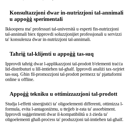
Konsultazzjoni dwar in-nutrizzjoni tal-annimali
u appoġġ sperimentali
Ikkoopera ma' professuri tal-università u esperti fin-nutrizzjoni
tal-annimali biex tipprovdi soluzzjonijiet professjonali u servizzi
ta' konsulenza dwar in-nutrizzjoni tal-annimali.
Taħriġ tal-klijenti u appoġġ tas-suq
Ipprovdi taħriġ dwar l-applikazzjoni tal-prodott b'elementi traċċa
lid-distributuri u lill-imtieħen tal-għalf. Ipprovdi analiżi tax-xejriet
tas-suq. Għin fil-promozzjoni tal-prodott permezz ta' pjattaformi
online u offline.
Appoġġ tekniku u ottimizzazzjoni tal-prodott
Studja l-effetti sinerġistiċi ta' oligoelementi differenti, ottimizza l-
formula, evita l-antagoniżmu, u ttejjeb ir-rata ta' assorbiment.
Ipprovdi suġġerimenti dwar il-kompatibilità u ż-żieda ta'
oligoelementi għall-proċess ta' produzzjoni tal-imtieħen tal-għalf.