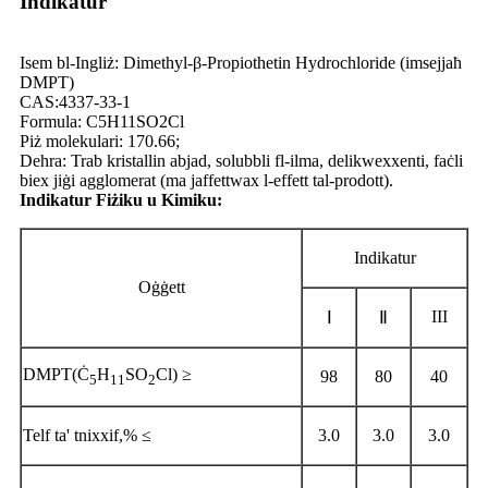
Indikatur
Isem bl-Ingliż: Dimethyl-β-Propiothetin Hydrochloride (imsejjaħ
DMPT)
CAS:4337-33-1
Formula: C5H11SO2Cl
Piż molekulari: 170.66;
Dehra: Trab kristallin abjad, solubbli fl-ilma, delikwexxenti, faċli
biex jiġi agglomerat (ma jaffettwax l-effett tal-prodott).
Indikatur Fiżiku u Kimiku:
Indikatur
Oġġett
III
Ⅰ
Ⅱ
DMPT(Ċ
H
SO
Cl) ≥
98
80
40
5
11
2
Telf ta' tnixxif,% ≤
3.0
3.0
3.0