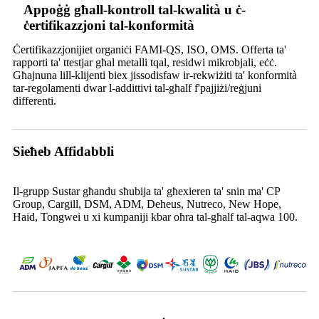
Appoġġ għall-kontroll tal-kwalità u ċ-
ċertifikazzjoni tal-konformità
Ċertifikazzjonijiet organiċi FAMI-QS, ISO, OMS. Offerta ta'
rapporti ta' ttestjar għal metalli tqal, residwi mikrobjali, eċċ.
Għajnuna lill-klijenti biex jissodisfaw ir-rekwiżiti ta' konformità
tar-regolamenti dwar l-addittivi tal-għalf f'pajjiżi/reġjuni
differenti.
Sieħeb Affidabbli
Il-grupp Sustar għandu sħubija ta' għexieren ta' snin ma' CP
Group, Cargill, DSM, ADM, Deheus, Nutreco, New Hope,
Haid, Tongwei u xi kumpaniji kbar oħra tal-għalf tal-aqwa 100.