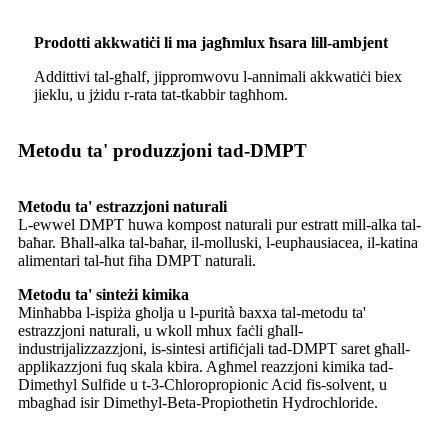
Prodotti akkwatiċi li ma jagħmlux ħsara lill-ambjent
Addittivi tal-għalf, jippromwovu l-annimali akkwatiċi biex
jieklu, u jżidu r-rata tat-tkabbir tagħhom.
Metodu ta' produzzjoni tad-DMPT
Metodu ta' estrazzjoni naturali
L-ewwel DMPT huwa kompost naturali pur estratt mill-alka tal-
baħar. Bħall-alka tal-baħar, il-molluski, l-euphausiacea, il-katina
alimentari tal-ħut fiha DMPT naturali.
Metodu ta' sinteżi kimika
Minħabba l-ispiża għolja u l-purità baxxa tal-metodu ta'
estrazzjoni naturali, u wkoll mhux faċli għall-
industrijalizzazzjoni, is-sintesi artifiċjali tad-DMPT saret għall-
applikazzjoni fuq skala kbira. Agħmel reazzjoni kimika tad-
Dimethyl Sulfide u t-3-Chloropropionic Acid fis-solvent, u
mbagħad isir Dimethyl-Beta-Propiothetin Hydrochloride.