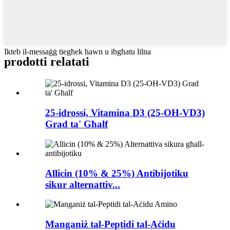
Ikteb il-messaġġ tiegħek hawn u ibgħatu lilna
prodotti relatati
25-idrossi, Vitamina D3 (25-OH-VD3)
Grad ta' Għalf
Allicin (10% & 25%) Antibijotiku
sikur alternattiv...
Manganiż tal-Peptidi tal-Aċidu