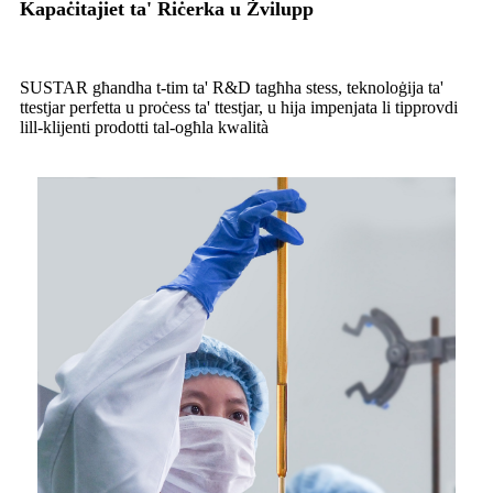
Kapaċitajiet ta' Riċerka u Żvilupp
SUSTAR għandha t-tim ta' R&D tagħha stess, teknoloġija ta'
ttestjar perfetta u proċess ta' ttestjar, u hija impenjata li tipprovdi
lill-klijenti prodotti tal-ogħla kwalità