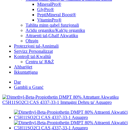
MineralPro®
GlyPro®
PeptiMineral Boost®
VitaminPro®
Taħlita minn qabel funzjonali
Aċidu organiku/Kalċju organiku
Attraenti tal-Għalf Akwatiku
Oħrajn
Protezzjoni tal-Annimali
Servizz Personalizzat
Kontroll tal-Kwalità
Ċentru ta' R&Ż
Aħbarijiet
Ikkuntattjana
Dar
Gambli u Granċ