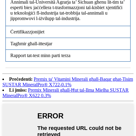
Annimali tal-Università Agrarja ta’ Sichuan għenu lit-tim ta’
esperti biex jaċċellera t-trasformazzjoni tal-kisbiet xjentifiċi
u teknoloġiċi fl-industrija tat-trobbija tal-annimali u
jippromwovi l-iżvilupp tal-industrija.
Ċertifikazzjonijiet
Tagħmir għall-ittestjar
Rapport tat-test minn parti terza
Preċedenti:
Premix ta' Vitamini Minerali għall-Baqar għat-Tisim
SUSTAR MineralPro® X722-0.1%
Li jmiss:
Premix Minerali għall-Ħut tal-Ilma Mielħa SUSTAR
MineralPro® X622 0.3%