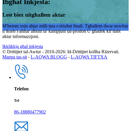
Ibgħat Inkjesta:
Lest biex nitgħallem aktar
M'hemm xejn aħjar milli tara r-riżultat finali. Tgħallem dwar newfun
u ikseb l-aħħar album ta' kampjuni tal-prodott U għadek kif tlabt
aktar informazzjoni.
Ikklikkja għal inkjesta
© Drittijiet tal-Awtur - 2010-2026: Id-Drittijiet kollha Riżervati.
Mappa tas-sit
-
L-AQWA BLOGG
-
L-AQWA TIFTXA
Telefon
Tel
86-18880477902