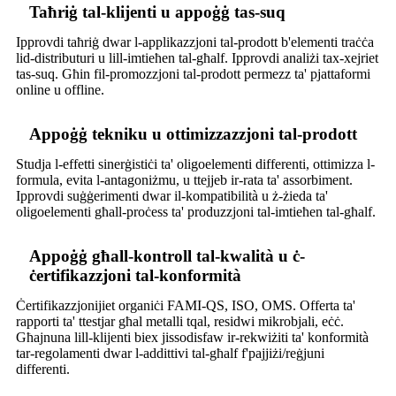
Taħriġ tal-klijenti u appoġġ tas-suq
Ipprovdi taħriġ dwar l-applikazzjoni tal-prodott b'elementi traċċa
lid-distributuri u lill-imtieħen tal-għalf. Ipprovdi analiżi tax-xejriet
tas-suq. Għin fil-promozzjoni tal-prodott permezz ta' pjattaformi
online u offline.
Appoġġ tekniku u ottimizzazzjoni tal-prodott
Studja l-effetti sinerġistiċi ta' oligoelementi differenti, ottimizza l-
formula, evita l-antagoniżmu, u ttejjeb ir-rata ta' assorbiment.
Ipprovdi suġġerimenti dwar il-kompatibilità u ż-żieda ta'
oligoelementi għall-proċess ta' produzzjoni tal-imtieħen tal-għalf.
Appoġġ għall-kontroll tal-kwalità u ċ-
ċertifikazzjoni tal-konformità
Ċertifikazzjonijiet organiċi FAMI-QS, ISO, OMS. Offerta ta'
rapporti ta' ttestjar għal metalli tqal, residwi mikrobjali, eċċ.
Għajnuna lill-klijenti biex jissodisfaw ir-rekwiżiti ta' konformità
tar-regolamenti dwar l-addittivi tal-għalf f'pajjiżi/reġjuni
differenti.