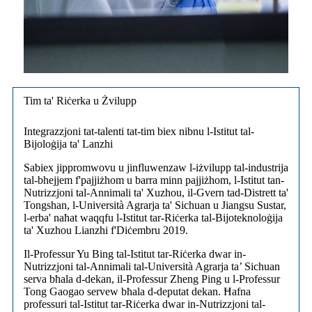
Tim ta' Riċerka u Żvilupp
Integrazzjoni tat-talenti tat-tim biex nibnu l-Istitut tal-
Bijoloġija ta' Lanzhi
Sabiex jippromwovu u jinfluwenzaw l-iżvilupp tal-industrija
tal-bhejjem f'pajjiżhom u barra minn pajjiżhom, l-Istitut tan-
Nutrizzjoni tal-Annimali ta' Xuzhou, il-Gvern tad-Distrett ta'
Tongshan, l-Università Agrarja ta' Sichuan u Jiangsu Sustar,
l-erba' naħat waqqfu l-Istitut tar-Riċerka tal-Bijoteknoloġija
ta' Xuzhou Lianzhi f'Diċembru 2019.
Il-Professur Yu Bing tal-Istitut tar-Riċerka dwar in-
Nutrizzjoni tal-Annimali tal-Università Agrarja ta’ Sichuan
serva bħala d-dekan, il-Professur Zheng Ping u l-Professur
Tong Gaogao servew bħala d-deputat dekan. Ħafna
professuri tal-Istitut tar-Riċerka dwar in-Nutrizzjoni tal-