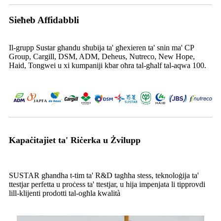
Sieħeb Affidabbli
Il-grupp Sustar għandu sħubija ta' għexieren ta' snin ma' CP
Group, Cargill, DSM, ADM, Deheus, Nutreco, New Hope,
Haid, Tongwei u xi kumpaniji kbar oħra tal-għalf tal-aqwa 100.
Kapaċitajiet ta' Riċerka u Żvilupp
SUSTAR għandha t-tim ta' R&D tagħha stess, teknoloġija ta'
ttestjar perfetta u proċess ta' ttestjar, u hija impenjata li tipprovdi
lill-klijenti prodotti tal-ogħla kwalità