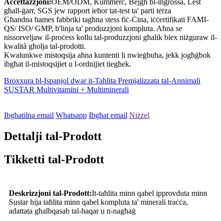
Aċċettazzjoni:
OEM/ODM, Kummerċ, Bejgħ bl-ingrossa, Lest
għall-ġarr, SGS jew rapport ieħor tat-test ta' parti terza
Għandna ħames fabbriki tagħna stess fiċ-Ċina, iċċertifikati FAMI-
QS/ ISO/ GMP, b'linja ta' produzzjoni kompluta. Aħna se
nissorveljaw il-proċess kollu tal-produzzjoni għalik biex niżguraw il-
kwalità għolja tal-prodotti.
Kwalunkwe mistoqsija aħna kuntenti li nwieġbuha, jekk jogħġbok
ibgħat il-mistoqsijiet u l-ordnijiet tiegħek.
Broxxura bl-Ispanjol dwar it-Taħlita Premjalizzata tal-Annimali
SUSTAR Multivitamini + Multiminerali
Ibgħatilna email
Whatsapp
Ibgħat email
Niżżel
Dettalji tal-Prodott
Tikketti tal-Prodott
Deskrizzjoni tal-Prodott:
It-taħlita minn qabel ipprovduta minn
Sustar hija taħlita minn qabel kompluta ta' minerali traċċa,
adattata għal
b
qasab tal-baqar u n-nagħaġ