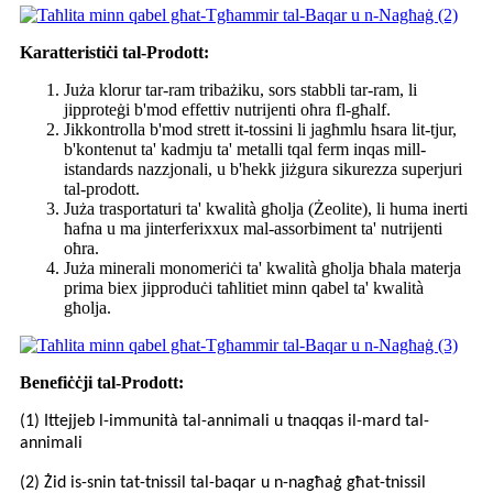
Karatteristiċi tal-Prodott:
Juża klorur tar-ram tribażiku, sors stabbli tar-ram, li
jipproteġi b'mod effettiv nutrijenti oħra fl-għalf.
Jikkontrolla b'mod strett it-tossini li jagħmlu ħsara lit-tjur,
b'kontenut ta' kadmju ta' metalli tqal ferm inqas mill-
istandards nazzjonali, u b'hekk jiżgura sikurezza superjuri
tal-prodott.
Juża trasportaturi ta' kwalità għolja (Żeolite), li huma inerti
ħafna u ma jinterferixxux mal-assorbiment ta' nutrijenti
oħra.
Juża minerali monomeriċi ta' kwalità għolja bħala materja
prima biex jipproduċi taħlitiet minn qabel ta' kwalità
għolja.
Benefiċċji tal-Prodott:
(1) Ittejjeb l-immunità tal-annimali u tnaqqas il-mard tal-
annimali
(2) Żid is-snin tat-tnissil tal-baqar u n-nagħaġ għat-tnissil