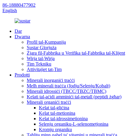
86-18880477902
English
Dar
Dwarna
Profil tal-Kumpanija
Sustar Glorjuża
Żjara fil-Fabbrika u Verifika tal-Fabbrika tal-Klijent
Wirja tal-Wirja
Tim Tekniku
Attivitajiet tat-Tim
Prodotti
Minerali inorganiċi traċċi
Melħ minerali traċċa (Jodju/Selenju/Kobalt)
Minerali idrossiċi (TBCC/TBZC/TBMC)
Kelati tal-aċidi amminiċi tal-metall (peptidi żgħar)
Minerali organiċi traċċi
Kelat tal-gliċina
Kelat tal-metionina
Kelat tal-idrossimetionina
Selenju organiku-L-selenometjonina
Kromju organiku
Taħlita minn qabel ta' vitamini u minerali traċċa