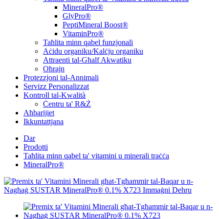
MineralPro®
GlyPro®
PeptiMineral Boost®
VitaminPro®
Taħlita minn qabel funzjonali
Aċidu organiku/Kalċju organiku
Attraenti tal-Għalf Akwatiku
Oħrajn
Protezzjoni tal-Annimali
Servizz Personalizzat
Kontroll tal-Kwalità
Ċentru ta' R&Ż
Aħbarijiet
Ikkuntattjana
Dar
Prodotti
Taħlita minn qabel ta' vitamini u minerali traċċa
MineralPro®