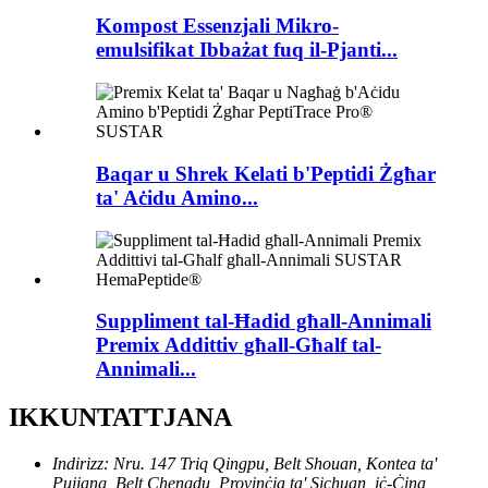
Kompost Essenzjali Mikro-
emulsifikat Ibbażat fuq il-Pjanti...
Baqar u Shrek Kelati b'Peptidi Żgħar
ta' Aċidu Amino...
Suppliment tal-Ħadid għall-Annimali
Premix Addittiv għall-Għalf tal-
Annimali...
IKKUNTATTJANA
Indirizz: Nru. 147 Triq Qingpu, Belt Shouan, Kontea ta'
Pujiang, Belt Chengdu, Provinċja ta' Sichuan, iċ-Ċina