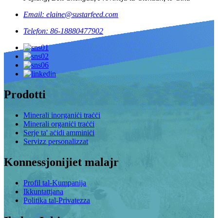
Email: elaine@sustarfeed.com
Telefon: 86-18880477902
Prodotti
Minerali inorganiċi traċċi
Minerali organiċi traċċi
Serje ta' aċidi amminiċi
Servizz personalizzat
Konnessjonijiet malajr
Profil tal-Kumpanija
Ikkuntattjana
Politika tal-Privatezza