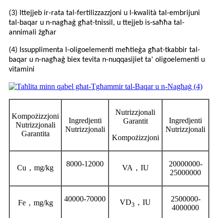
(3) Ittejjeb ir-rata tal-fertilizzazzjoni u l-kwalità tal-embrijuni
tal-baqar u n-nagħaġ għat-tnissil, u ttejjeb is-saħħa tal-
annimali żgħar
(4) Issupplimenta l-oligoelementi meħtieġa għat-tkabbir tal-
baqar u n-nagħaġ biex tevita n-nuqqasijiet ta' oligoelementi u
vitamini
Nutrizzjonali
Kompożizzjoni
Ingredjenti
Ingredjenti
Garantit
Nutrizzjonali
Nutrizzjonali
Nutrizzjonali
Garantita
Kompożizzjoni
8000-12000
20000000-
Cu
，
mg/kg
VA
，
IU
25000000
40000-70000
2500000-
VD
，
IU
Fe
，
mg/kg
3
4000000