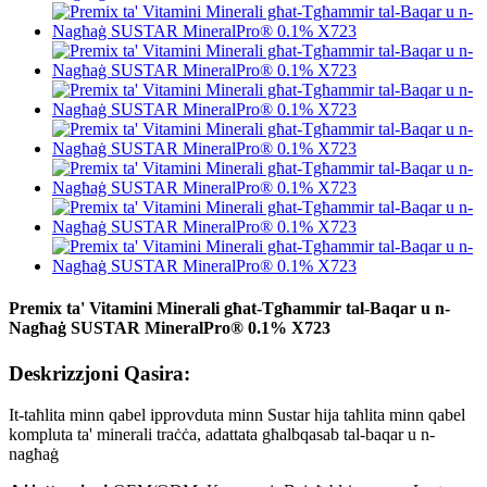
Premix ta' Vitamini Minerali għat-Tgħammir tal-Baqar u n-
Nagħaġ SUSTAR MineralPro® 0.1% X723
Deskrizzjoni Qasira:
It-taħlita minn qabel ipprovduta minn Sustar hija taħlita minn qabel
kompluta ta' minerali traċċa, adattata għal
b
qasab tal-baqar u n-
nagħaġ