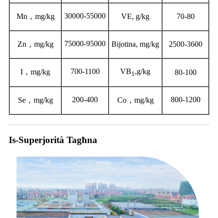
30000-55000
Mn
，
mg/kg
VE, g/kg
70-80
75000-95000
Zn
，
mg/kg
Bijotina, mg/kg
2500-3600
700-1100
VB
,g/kg
I
，
mg/kg
80-100
1
200-400
800-1200
Se
，
mg/kg
Co
，
mg/kg
Is-Superjorità Tagħna