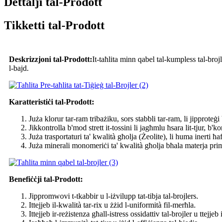
Dettalji tal-Prodott
Tikketti tal-Prodott
Deskrizzjoni tal-Prodott:
It-taħlita minn qabel tal-kumpless tal-broj
l-bajd.
Karatteristiċi tal-Prodott:
Juża klorur tar-ram tribażiku, sors stabbli tar-ram, li jipproteġi 
Jikkontrolla b'mod strett it-tossini li jagħmlu ħsara lit-tjur, b'
Juża trasportaturi ta' kwalità għolja (Żeolite), li huma inerti ħ
Juża minerali monomeriċi ta' kwalità għolja bħala materja prima
Benefiċċji tal-Prodott:
Jippromwovi t-tkabbir u l-iżvilupp tat-tibja tal-brojlers.
Ittejjeb il-kwalità tar-rix u żżid l-uniformità fil-merħla.
Ittejjeb ir-reżistenza għall-istress ossidattiv tal-brojler u ttejjeb