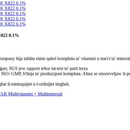
X822 0.1%
mpany hija taħlita minn qabel kompluta ta' vitamini u traċċi ta' minerali,
 SGS jew rapport ieħor tat-test ta' parti terza
ISO/ GMP, b'linja ta' produzzjoni kompluta. Aħna se nissorveljaw il-pro
 il-mistoqsijiet u l-ordnijiet tiegħek.
TAR Multivitamini + Multiminerali