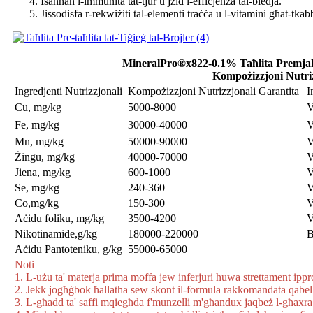
Isaħħaħ l-immunità tat-tjur u jżid l-effiċjenza tal-biedja.
Jissodisfa r-rekwiżiti tal-elementi traċċa u l-vitamini għat-tkabbi
MineralPro®x822-0.1% Taħlita Premjal t
Kompożizzjoni Nutriz
Ingredjenti Nutrizzjonali
Kompożizzjoni Nutrizzjonali Garantita
I
Cu, mg/kg
5000-8000
Fe, mg/kg
30000-40000
Mn, mg/kg
50000-90000
V
Żingu, mg/kg
40000-70000
V
Jiena, mg/kg
600-1000
V
Se, mg/kg
240-360
V
Co,mg/kg
150-300
V
Aċidu foliku, mg/kg
3500-4200
V
Nikotinamide,g/kg
180000-220000
B
Aċidu Pantoteniku, g/kg
55000-65000
Noti
1. L-użu ta' materja prima moffa jew inferjuri huwa strettament ippro
2. Jekk jogħġbok ħallatha sew skont il-formula rakkomandata qabel
3. L-għadd ta' saffi mqiegħda f'munzelli m'għandux jaqbeż l-għaxra