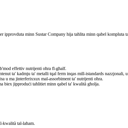
ler ipprovduta minn Sustar Company hija taħlita minn qabel kompluta ta' vi
b'mod effettiv nutrijenti oħra fl-għalf.
kontenut ta' kadmju ta' metalli tqal ferm inqas mill-istandards nazzjonali, 
afna u ma jinterferixxux mal-assorbiment ta' nutrijenti oħra.
 biex jipproduċi taħlitiet minn qabel ta' kwalità għolja.
 il-kwalità tal-laħam.