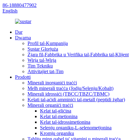
86-18880477902
English
Dar
Dwarna
Profil tal-Kumpanija
Sustar Glorjuża
Żjara fil-Fabbrika u Verifika tal-Fabbrika tal-Klijent
Wirja tal-Wirja
Tim Tekniku
Attivitajiet tat-Tim
Prodotti
Minerali inorganiċi traċċi
Melħ minerali traċċa (Jodju/Selenju/Kobalt)
Minerali idrossiċi (TBCC/TBZC/TBMC)
Kelati tal-aċidi amminiċi tal-metall (peptidi żgħar)
Minerali organiċi traċċi
Kelat tal-gliċina
Kelat tal-metionina
Kelat tal-idrossimetionina
Selenju organiku-L-selenometjonina
Kromju organiku
Taħlita minn qabel ta' vitamini u minerali traċċa