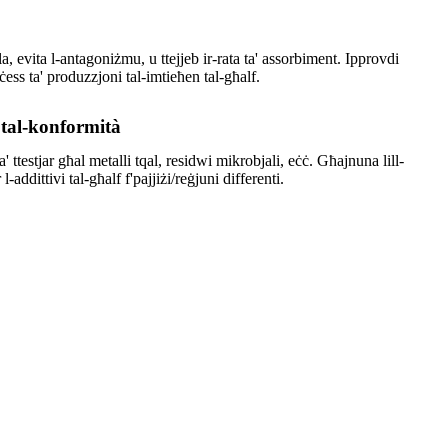
ula, evita l-antagoniżmu, u ttejjeb ir-rata ta' assorbiment. Ipprovdi
ess ta' produzzjoni tal-imtieħen tal-għalf.
 tal-konformità
ttestjar għal metalli tqal, residwi mikrobjali, eċċ. Għajnuna lill-
addittivi tal-għalf f'pajjiżi/reġjuni differenti.