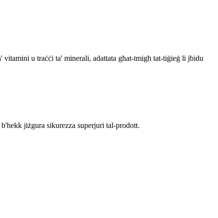
tamini u traċċi ta' minerali, adattata għat-tmigħ tat-tiġieġ li jbidu
u b'hekk jiżgura sikurezza superjuri tal-prodott.