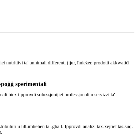
 nutrittivi ta' annimali differenti (tjur, ħnieżer, prodotti akkwatiċi,
ppoġġ sperimentali
ali biex tipprovdi soluzzjonijiet professjonali u servizzi ta'
ributuri u lill-imtieħen tal-għalf. Ipprovdi analiżi tax-xejriet tas-suq.
e.