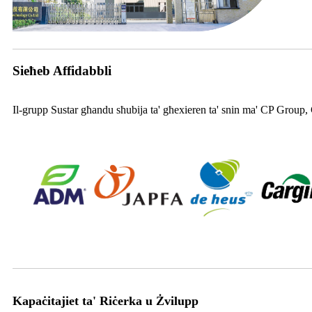
Sieħeb Affidabbli
Il-grupp Sustar għandu sħubija ta' għexieren ta' snin ma' CP Grou
Kapaċitajiet ta' Riċerka u Żvilupp