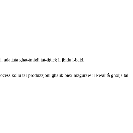
 adattata għat-tmigħ tat-tiġieġ li jbidu l-bajd.
ċess kollu tal-produzzjoni għalik biex niżguraw il-kwalità għolja tal-