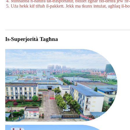
4. Minħabba n-natura tat-trasportatur, bidliet żgħar fid-dehra jew fir
5. Uża hekk kif tiftaħ il-pakkett. Jekk ma tkunx intużat, agħlaq il-
Is-Superjorità Tagħna