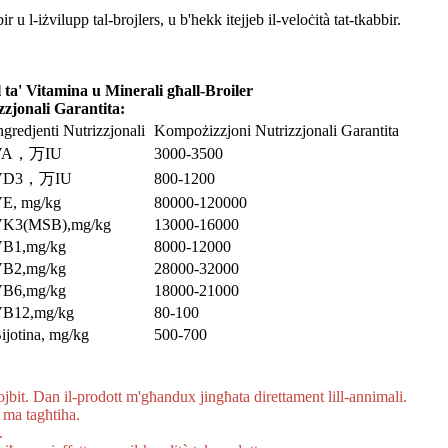
r u l-iżvilupp tal-brojlers, u b'hekk itejjeb il-veloċità tat-tkabbir.
a' Vitamina u Minerali għall-Broiler
zjonali Garantita:
ngredjenti Nutrizzjonali
Kompożizzjoni Nutrizzjonali Garantita
VA，万IU
3000-3500
VD3，万IU
800-1200
E, mg/kg
80000-120000
K3(MSB),mg/kg
13000-16000
B1,mg/kg
8000-12000
B2,mg/kg
28000-32000
B6,mg/kg
18000-21000
B12,mg/kg
80-100
ijotina, mg/kg
500-700
jbit. Dan il-prodott m'għandux jingħata direttament lill-annimali.
 ma tagħtiha.
.