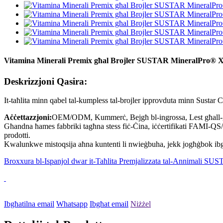
Vitamina Minerali Premix għal Brojler SUSTAR MineralPro® 
Deskrizzjoni Qasira:
It-taħlita minn qabel tal-kumpless tal-brojler ipprovduta minn Sustar Co
Aċċettazzjoni:
OEM/ODM, Kummerċ, Bejgħ bl-ingrossa, Lest għall-ġarr,
Għandna ħames fabbriki tagħna stess fiċ-Ċina, iċċertifikati FAMI-QS/ 
prodotti.
Kwalunkwe mistoqsija aħna kuntenti li nwieġbuha, jekk jogħġbok ibgħat
Broxxura bl-Ispanjol dwar it-Taħlita Premjalizzata tal-Annimali SUS
Ibgħatilna email
Whatsapp
Ibgħat email
Niżżel