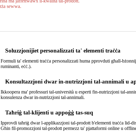
-riħa ma jaffettwawx il-kwalità tal-prodott.
borża sewwa.
Soluzzjonijiet personalizzati ta' elementi traċċa
Formuli ta' elementi traċċa personalizzati huma pprovduti għall-bżonnijiet
ruminanti, eċċ.).
Konsultazzjoni dwar in-nutrizzjoni tal-annimali u a
Ikkoopera ma' professuri tal-università u esperti fin-nutrizzjoni tal-annim
konsulenza dwar in-nutrizzjoni tal-annimali.
Taħriġ tal-klijenti u appoġġ tas-suq
Ipprovdi taħriġ dwar l-applikazzjoni tal-prodott b'elementi traċċa lid-dist
Għin fil-promozzjoni tal-prodott permezz ta' pjattaformi online u offlin