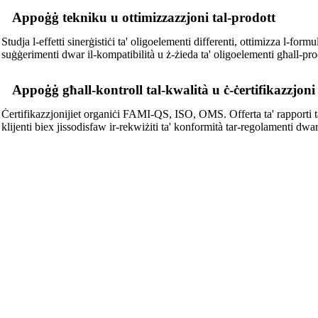
Appoġġ tekniku u ottimizzazzjoni tal-prodott
Studja l-effetti sinerġistiċi ta' oligoelementi differenti, ottimizza l-form
suġġerimenti dwar il-kompatibilità u ż-żieda ta' oligoelementi għall-proċ
Appoġġ għall-kontroll tal-kwalità u ċ-ċertifikazzjoni
Ċertifikazzjonijiet organiċi FAMI-QS, ISO, OMS. Offerta ta' rapporti ta' 
klijenti biex jissodisfaw ir-rekwiżiti ta' konformità tar-regolamenti dwar l-