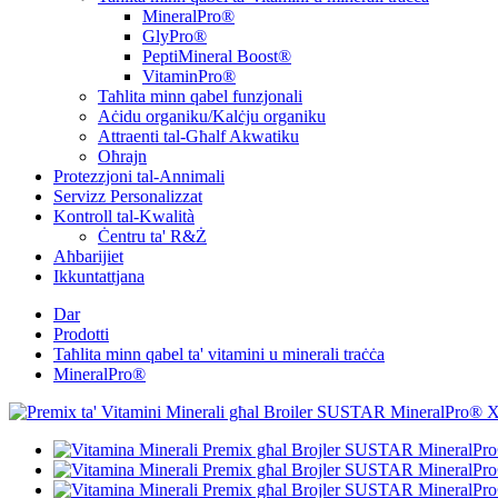
MineralPro®
GlyPro®
PeptiMineral Boost®
VitaminPro®
Taħlita minn qabel funzjonali
Aċidu organiku/Kalċju organiku
Attraenti tal-Għalf Akwatiku
Oħrajn
Protezzjoni tal-Annimali
Servizz Personalizzat
Kontroll tal-Kwalità
Ċentru ta' R&Ż
Aħbarijiet
Ikkuntattjana
Dar
Prodotti
Taħlita minn qabel ta' vitamini u minerali traċċa
MineralPro®