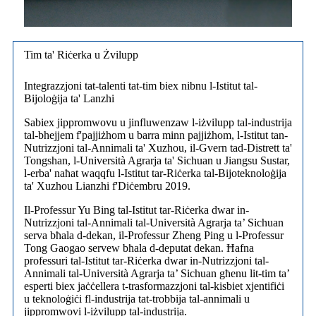
Tim ta' Riċerka u Żvilupp
Integrazzjoni tat-talenti tat-tim biex nibnu l-Istitut tal-
Bijoloġija ta' Lanzhi
Sabiex jippromwovu u jinfluwenzaw l-iżvilupp tal-industrija
tal-bhejjem f'pajjiżhom u barra minn pajjiżhom, l-Istitut tan-
Nutrizzjoni tal-Annimali ta' Xuzhou, il-Gvern tad-Distrett ta'
Tongshan, l-Università Agrarja ta' Sichuan u Jiangsu Sustar,
l-erba' naħat waqqfu l-Istitut tar-Riċerka tal-Bijoteknoloġija
ta' Xuzhou Lianzhi f'Diċembru 2019.
Il-Professur Yu Bing tal-Istitut tar-Riċerka dwar in-
Nutrizzjoni tal-Annimali tal-Università Agrarja ta’ Sichuan
serva bħala d-dekan, il-Professur Zheng Ping u l-Professur
Tong Gaogao servew bħala d-deputat dekan. Ħafna
professuri tal-Istitut tar-Riċerka dwar in-Nutrizzjoni tal-
Annimali tal-Università Agrarja ta’ Sichuan għenu lit-tim ta’
esperti biex jaċċellera t-trasformazzjoni tal-kisbiet xjentifiċi
u teknoloġiċi fl-industrija tat-trobbija tal-annimali u
jippromwovi l-iżvilupp tal-industrija.