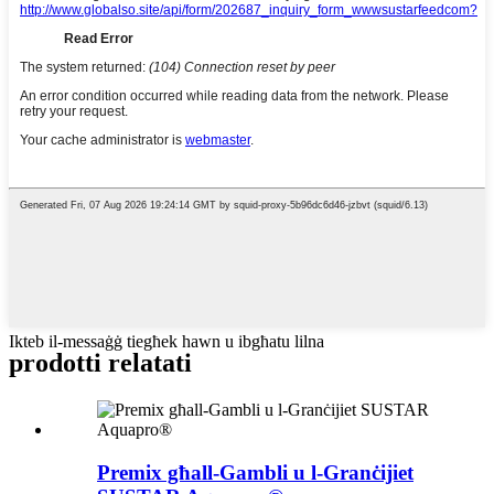
Ikteb il-messaġġ tiegħek hawn u ibgħatu lilna
prodotti relatati
Premix għall-Gambli u l-Granċijiet