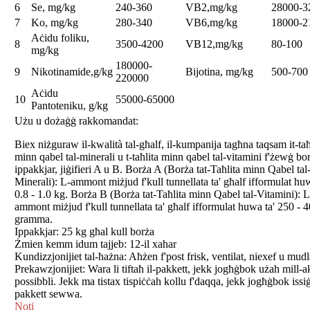
6
Se, mg/kg
240-360
VB2,mg/kg
28000-3
7
Ko, mg/kg
280-340
VB6,mg/kg
18000-2
Aċidu foliku,
8
3500-4200
VB12,mg/kg
80-100
mg/kg
180000-
9
Nikotinamide,g/kg
Bijotina, mg/kg
500-700
220000
Aċidu
10
55000-65000
Pantoteniku, g/kg
Użu u dożaġġ rakkomandat:
Biex niżguraw il-kwalità tal-għalf, il-kumpanija tagħna taqsam it-taħ
minn qabel tal-minerali u t-taħlita minn qabel tal-vitamini f'żewġ bor
ippakkjar, jiġifieri A u B. Borża A (Borża tat-Taħlita minn Qabel tal
Minerali): L-ammont miżjud f'kull tunnellata ta' għalf ifformulat huw
0.8 - 1.0 kg. Borża B (Borża tat-Taħlita minn Qabel tal-Vitamini): L
ammont miżjud f'kull tunnellata ta' għalf ifformulat huwa ta' 250 - 
gramma.
Ippakkjar: 25 kg għal kull borża
Żmien kemm idum tajjeb: 12-il xahar
Kundizzjonijiet tal-ħażna: Aħżen f'post frisk, ventilat, niexef u mud
Prekawzjonijiet: Wara li tiftaħ il-pakkett, jekk jogħġbok użah mill-ak
possibbli. Jekk ma tistax tispiċċah kollu f'daqqa, jekk jogħġbok issiġi
pakkett sewwa.
Noti