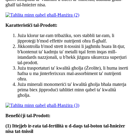
għalf tal-ħnieżer nisa.
Karatteristiċi tal-Prodott:
Juża klorur tar-ram tribażiku, sors stabbli tar-ram, li
jipproteġi b'mod effettiv nutrijenti oħra fl-għalf.
Jikkontrolla b'mod strett it-tossini li jagħmlu ħsara lit-tjur,
b'kontenut ta' kadmju ta' metalli tqal ferm inqas mill-
istandards nazzjonali, u b'hekk jiżgura sikurezza superjuri
tal-prodott.
Juża trasportaturi ta' kwalità għolja (Żeolite), li huma inerti
ħafna u ma jinterferixxux mal-assorbiment ta' nutrijenti
oħra.
Juża minerali monomeriċi ta' kwalità għolja bħala materja
prima biex jipproduċi taħlitiet minn qabel ta' kwalità
għolja.
Benefiċċji tal-Prodott:
(1) Ittejjeb ir-rata tal-fertilità u d-daqs tal-boton tal-ħnieżer
nisa tat-tnissil