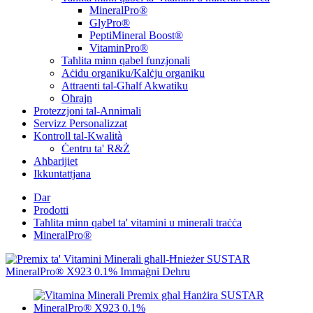
MineralPro®
GlyPro®
PeptiMineral Boost®
VitaminPro®
Taħlita minn qabel funzjonali
Aċidu organiku/Kalċju organiku
Attraenti tal-Għalf Akwatiku
Oħrajn
Protezzjoni tal-Annimali
Servizz Personalizzat
Kontroll tal-Kwalità
Ċentru ta' R&Ż
Aħbarijiet
Ikkuntattjana
Dar
Prodotti
Taħlita minn qabel ta' vitamini u minerali traċċa
MineralPro®