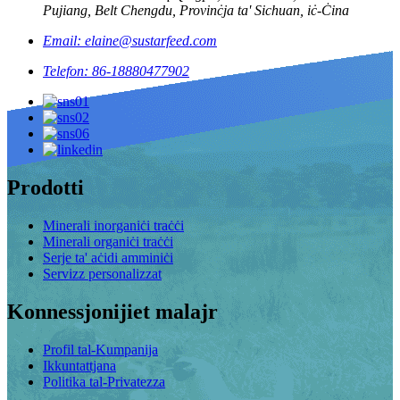
Pujiang, Belt Chengdu, Provinċja ta' Sichuan, iċ-Ċina
Email: elaine@sustarfeed.com
Telefon: 86-18880477902
Prodotti
Minerali inorganiċi traċċi
Minerali organiċi traċċi
Serje ta' aċidi amminiċi
Servizz personalizzat
Konnessjonijiet malajr
Profil tal-Kumpanija
Ikkuntattjana
Politika tal-Privatezza