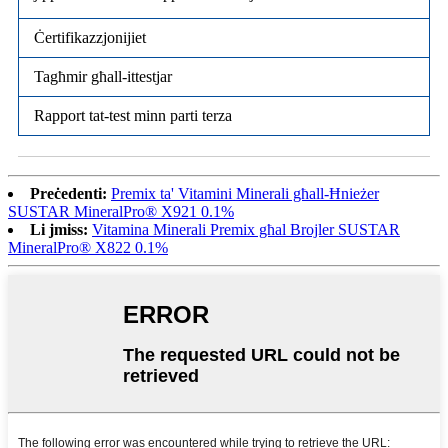
Ċertifikazzjonijiet
Tagħmir għall-ittestjar
Rapport tat-test minn parti terza
Preċedenti:
Premix ta' Vitamini Minerali għall-Ħnieżer
SUSTAR MineralPro® X921 0.1%
Li jmiss:
Vitamina Minerali Premix għal Brojler SUSTAR
MineralPro® X822 0.1%