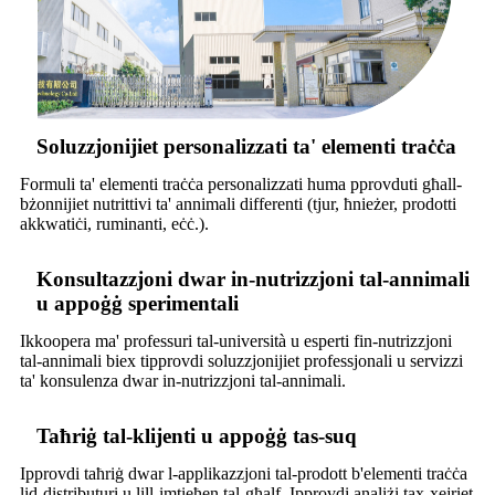
Soluzzjonijiet personalizzati ta' elementi traċċa
Formuli ta' elementi traċċa personalizzati huma pprovduti għall-
bżonnijiet nutrittivi ta' annimali differenti (tjur, ħnieżer, prodotti
akkwatiċi, ruminanti, eċċ.).
Konsultazzjoni dwar in-nutrizzjoni tal-annimali
u appoġġ sperimentali
Ikkoopera ma' professuri tal-università u esperti fin-nutrizzjoni
tal-annimali biex tipprovdi soluzzjonijiet professjonali u servizzi
ta' konsulenza dwar in-nutrizzjoni tal-annimali.
Taħriġ tal-klijenti u appoġġ tas-suq
Ipprovdi taħriġ dwar l-applikazzjoni tal-prodott b'elementi traċċa
lid-distributuri u lill-imtieħen tal-għalf. Ipprovdi analiżi tax-xejriet