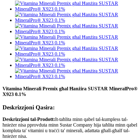
Vitamina Minerali Premix għal Ħanżira SUSTAR MineralPro®
X923 0.1%
Deskrizzjoni Qasira:
Deskrizzjoni tal-Prodott:
It-taħlita minn qabel tal-kumpless tal-
ħnieżer nisa pprovduta minn Sustar Company hija taħlita minn qabel
kompluta ta' vitamini u traċċi ta' minerali, adattata għall-għalf tal-
ħnieżer nisa.