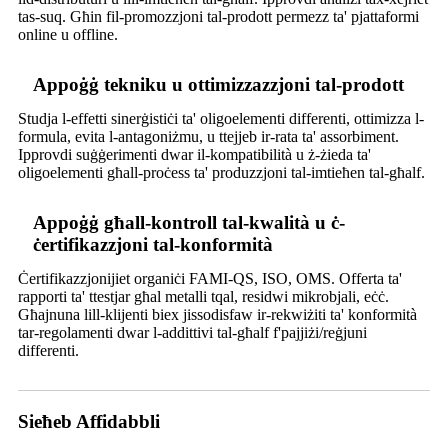
tas-suq. Għin fil-promozzjoni tal-prodott permezz ta' pjattaformi
online u offline.
Appoġġ tekniku u ottimizzazzjoni tal-prodott
Studja l-effetti sinerġistiċi ta' oligoelementi differenti, ottimizza l-
formula, evita l-antagoniżmu, u ttejjeb ir-rata ta' assorbiment.
Ipprovdi suġġerimenti dwar il-kompatibilità u ż-żieda ta'
oligoelementi għall-proċess ta' produzzjoni tal-imtieħen tal-għalf.
Appoġġ għall-kontroll tal-kwalità u ċ-
ċertifikazzjoni tal-konformità
Ċertifikazzjonijiet organiċi FAMI-QS, ISO, OMS. Offerta ta'
rapporti ta' ttestjar għal metalli tqal, residwi mikrobjali, eċċ.
Għajnuna lill-klijenti biex jissodisfaw ir-rekwiżiti ta' konformità
tar-regolamenti dwar l-addittivi tal-għalf f'pajjiżi/reġjuni
differenti.
Sieħeb Affidabbli