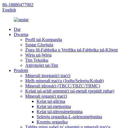
86-18880477902
English
Dar
Dwarna
Profil tal-Kumpanija
Sustar Glorjuża
Żjara fil-Fabbrika u Verifika tal-Fabbrika tal-Klijent
Wirja tal-Wirja
Tim Tekniku
Attivitajiet tat-Tim
Prodotti
Minerali inorganiċi traċċi
Melħ minerali traċċa (Jodju/Selenju/Kobalt)
Minerali idrossiċi (TBCC/TBZC/TBMC)
Kelati tal-aċidi amminiċi tal-metall (peptidi żgħar)
Minerali organiċi traċċi
Kelat tal-gliċina
Kelat tal-metionina
Kelat tal-idrossimetionina
Selenju organiku-L-selenometjonina
Kromju organiku
Taħlita minn qabel ta' vitamini u minerali traċċa