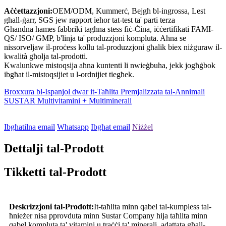
Aċċettazzjoni:
OEM/ODM, Kummerċ, Bejgħ bl-ingrossa, Lest
għall-ġarr, SGS jew rapport ieħor tat-test ta' parti terza
Għandna ħames fabbriki tagħna stess fiċ-Ċina, iċċertifikati FAMI-
QS/ ISO/ GMP, b'linja ta' produzzjoni kompluta. Aħna se
nissorveljaw il-proċess kollu tal-produzzjoni għalik biex niżguraw il-
kwalità għolja tal-prodotti.
Kwalunkwe mistoqsija aħna kuntenti li nwieġbuha, jekk jogħġbok
ibgħat il-mistoqsijiet u l-ordnijiet tiegħek.
Broxxura bl-Ispanjol dwar it-Taħlita Premjalizzata tal-Annimali
SUSTAR Multivitamini + Multiminerali
Ibgħatilna email
Whatsapp
Ibgħat email
Niżżel
Dettalji tal-Prodott
Tikketti tal-Prodott
Deskrizzjoni tal-Prodott:
It-taħlita minn qabel tal-kumpless tal-
ħnieżer nisa pprovduta minn Sustar Company hija taħlita minn
qabel kompluta ta' vitamini u traċċi ta' minerali, adattata għall-