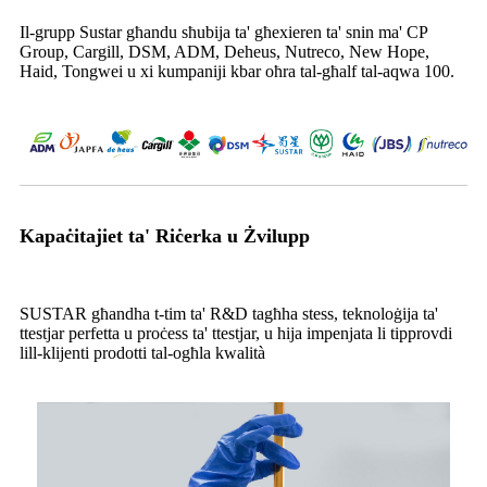
Il-grupp Sustar għandu sħubija ta' għexieren ta' snin ma' CP
Group, Cargill, DSM, ADM, Deheus, Nutreco, New Hope,
Haid, Tongwei u xi kumpaniji kbar oħra tal-għalf tal-aqwa 100.
Kapaċitajiet ta' Riċerka u Żvilupp
SUSTAR għandha t-tim ta' R&D tagħha stess, teknoloġija ta'
ttestjar perfetta u proċess ta' ttestjar, u hija impenjata li tipprovdi
lill-klijenti prodotti tal-ogħla kwalità