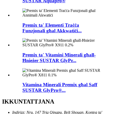
SUSTAR Aquapro®
Premix ta' Elementi Traċċa
Funzjonali għal Akkwatiċi...
Premix ta' Vitamini Minerali għall-
Ħnieżer SUSTAR GlyPr...
Vitamina Minerali Premix għal Saff
SUSTAR GlyPro®...
IKKUNTATTJANA
Indirizz: Nru. 147 Triq Qingpu, Belt Shouan, Kontea ta'