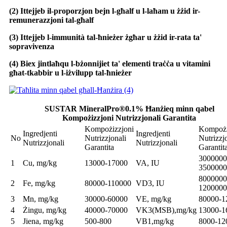
(2) Ittejjeb il-proporzjon bejn l-għalf u l-laħam u żżid ir-
remunerazzjoni tal-għalf
(3) Ittejjeb l-immunità tal-ħnieżer żgħar u żżid ir-rata ta'
sopravivenza
(4) Biex jintlaħqu l-bżonnijiet ta' elementi traċċa u vitamini
għat-tkabbir u l-iżvilupp tal-ħnieżer
SUSTAR MineralPro®0.1% Ħanżieq minn qabel
Kompożizzjoni Nutrizzjonali Garantita
Kompożizzjoni
Kompożi
Ingredjenti
Ingredjenti
No
Nutrizzjonali
Nutrizzj
Nutrizzjonali
Nutrizzjonali
Garantita
Garantit
3000000
1
Cu, mg/kg
13000-17000
VA, IU
3500000
8000000
2
Fe, mg/kg
80000-110000
VD3, IU
1200000
3
Mn, mg/kg
30000-60000
VE, mg/kg
80000-1
4
Żingu, mg/kg
40000-70000
VK3(MSB),mg/kg
13000-1
5
Jiena, mg/kg
500-800
VB1,mg/kg
8000-12