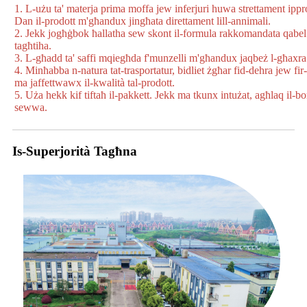
1. L-użu ta' materja prima moffa jew inferjuri huwa strettament ippro
Dan il-prodott m'għandux jingħata direttament lill-annimali.
2. Jekk jogħġbok ħallatha sew skont il-formula rakkomandata qabe
tagħtiha.
3. L-għadd ta' saffi mqiegħda f'munzelli m'għandux jaqbeż l-għaxra
4. Minħabba n-natura tat-trasportatur, bidliet żgħar fid-dehra jew fir-
ma jaffettwawx il-kwalità tal-prodott.
5. Uża hekk kif tiftaħ il-pakkett. Jekk ma tkunx intużat, agħlaq il-bo
sewwa.
Is-Superjorità Tagħna