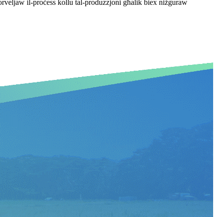
rveljaw il-proċess kollu tal-produzzjoni għalik biex niżguraw