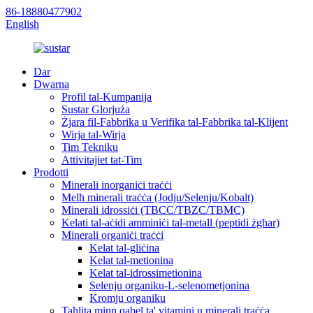
86-18880477902
English
Dar
Dwarna
Profil tal-Kumpanija
Sustar Glorjuża
Żjara fil-Fabbrika u Verifika tal-Fabbrika tal-Klijent
Wirja tal-Wirja
Tim Tekniku
Attivitajiet tat-Tim
Prodotti
Minerali inorganiċi traċċi
Melħ minerali traċċa (Jodju/Selenju/Kobalt)
Minerali idrossiċi (TBCC/TBZC/TBMC)
Kelati tal-aċidi amminiċi tal-metall (peptidi żgħar)
Minerali organiċi traċċi
Kelat tal-gliċina
Kelat tal-metionina
Kelat tal-idrossimetionina
Selenju organiku-L-selenometjonina
Kromju organiku
Taħlita minn qabel ta' vitamini u minerali traċċa