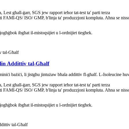
t għall-ġarr, SGS jew rapport ieħor tat-test ta' parti terza
ati FAMI-QS/ ISO/ GMP, b'linja ta' produzzjoni kompluta. Aħna se nisso
ħġbok ibgħat il-mistoqsijiet u l-ordnijiet tiegħek.
in Addittiv tal-Għalf
iċi bażiċi, li jistgħu jintużaw bħala addittiv fl-għalf. L-Isoleucine huwa
t għall-ġarr, SGS jew rapport ieħor tat-test ta' parti terza
ati FAMI-QS/ ISO/ GMP, b'linja ta' produzzjoni kompluta. Aħna se nisso
ħġbok ibgħat il-mistoqsijiet u l-ordnijiet tiegħek.