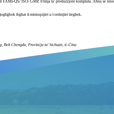
ati FAMI-QS/ ISO/ GMP, b'linja ta' produzzjoni kompluta. Aħna se nisso
ħġbok ibgħat il-mistoqsijiet u l-ordnijiet tiegħek.
g, Belt Chengdu, Provinċja ta' Sichuan, iċ-Ċina