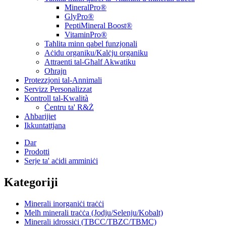
MineralPro®
GlyPro®
PeptiMineral Boost®
VitaminPro®
Taħlita minn qabel funzjonali
Aċidu organiku/Kalċju organiku
Attraenti tal-Għalf Akwatiku
Oħrajn
Protezzjoni tal-Annimali
Servizz Personalizzat
Kontroll tal-Kwalità
Ċentru ta' R&Ż
Aħbarijiet
Ikkuntattjana
Dar
Prodotti
Serje ta' aċidi amminiċi
Kategoriji
Minerali inorganiċi traċċi
Melħ minerali traċċa (Jodju/Selenju/Kobalt)
Minerali idrossiċi (TBCC/TBZC/TBMC)