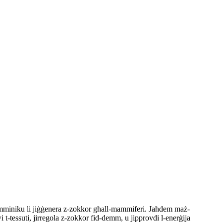
amminiku li jiġġenera z-zokkor għall-mammiferi. Jaħdem maż-
t-tessuti, jirregola z-zokkor fid-demm, u jipprovdi l-enerġija