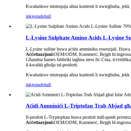
Kwalunkwe mistoqsija aħna kuntenti li nwieġbuha, jekk jog
inkjesta
dettall
L-Lysine Sulphate Amino Acids L-Lysine S
L-Lysine sulfate huwa aċidu amminiku essenzjali. Huwa akt
Aċċettazzjoni:
OEM/ODM, Kummerċ, Bejgħ bl-ingrossa, Les
Għandna ħames fabbriki tagħna stess fiċ-Ċina, iċċertifik
il-kwalità għolja tal-prodotti.
Kwalunkwe mistoqsija aħna kuntenti li nwieġbuha, jekk jog
inkjesta
dettall
Aċidi Amminiċi L-Triptofan Trab Abjad għal
Il-prodott L-Tryptophan huwa prodott mill-qamħ permezz 
Aċċettazzjoni:
OEM/ODM, Kummerċ, Bejgħ bl-ingrossa, Les