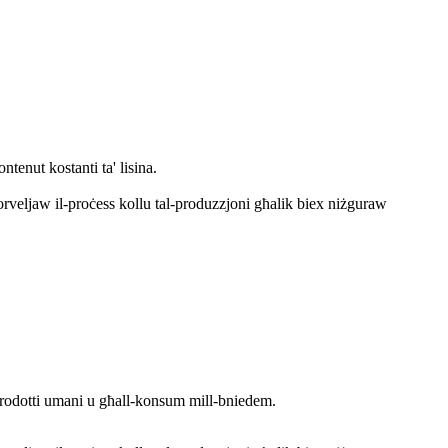
enut kostanti ta' lisina.
rveljaw il-proċess kollu tal-produzzjoni għalik biex niżguraw
prodotti umani u għall-konsum mill-bniedem.