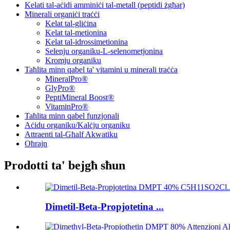
Kelati tal-aċidi amminiċi tal-metall (peptidi żgħar)
Minerali organiċi traċċi
Kelat tal-gliċina
Kelat tal-metionina
Kelat tal-idrossimetionina
Selenju organiku-L-selenometjonina
Kromju organiku
Taħlita minn qabel ta' vitamini u minerali traċċa
MineralPro®
GlyPro®
PeptiMineral Boost®
VitaminPro®
Taħlita minn qabel funzjonali
Aċidu organiku/Kalċju organiku
Attraenti tal-Għalf Akwatiku
Oħrajn
Prodotti ta' bejgħ sħun
Dimetil-Beta-Propjotetina ...