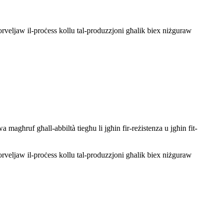
rveljaw il-proċess kollu tal-produzzjoni għalik biex niżguraw
 magħruf għall-abbiltà tiegħu li jgħin fir-reżistenza u jgħin fit-
rveljaw il-proċess kollu tal-produzzjoni għalik biex niżguraw