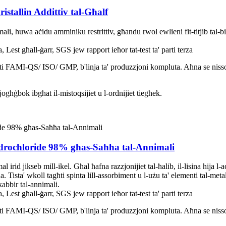
tallin Addittiv tal-Għalf
, huwa aċidu amminiku restrittiv, għandu rwol ewlieni fit-titjib tal-bil
t għall-ġarr, SGS jew rapport ieħor tat-test ta' parti terza
ati FAMI-QS/ ISO/ GMP, b'linja ta' produzzjoni kompluta. Aħna se nisso
ħġbok ibgħat il-mistoqsijiet u l-ordnijiet tiegħek.
drochloride 98% għas-Saħħa tal-Annimali
rid jikseb mill-ikel. Għal ħafna razzjonijiet tal-ħalib, il-lisina hija l
 Tista' wkoll tagħti spinta lill-assorbiment u l-użu ta' elementi tal-metall
tkabbir tal-annimali.
t għall-ġarr, SGS jew rapport ieħor tat-test ta' parti terza
ati FAMI-QS/ ISO/ GMP, b'linja ta' produzzjoni kompluta. Aħna se nisso