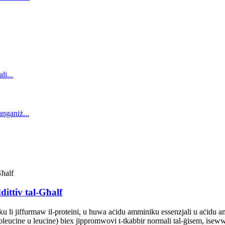
ittiv tal-Għalf
u li jiffurmaw il-proteini, u huwa aċidu amminiku essenzjali u aċidu 
eucine u leucine) biex jippromwovi t-tkabbir normali tal-ġisem, isewwi 