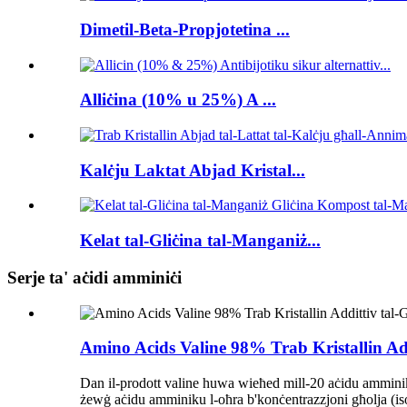
Dimetil-Beta-Propjotetina ...
Alliċina (10% u 25%) A ...
Kalċju Laktat Abjad Kristal...
Kelat tal-Gliċina tal-Manganiż...
Serje ta' aċidi amminiċi
Amino Acids Valine 98% Trab Kristallin Add
Dan il-prodott valine huwa wieħed mill-20 aċidu amminik
żewġ aċidu amminiku l-oħra b'konċentrazzjoni għolja (isol