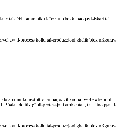
anċ ta' aċidu amminiku ieħor, u b'hekk inaqqas l-iskart ta'
rveljaw il-proċess kollu tal-produzzjoni għalik biex niżguraw
-aċidu amminiku restrittiv primarju. Għandha rwol ewlieni fil-
. Bħala addittiv għall-protezzjoni ambjentali, tista' tnaqqas il-
rveljaw il-proċess kollu tal-produzzjoni għalik biex niżguraw