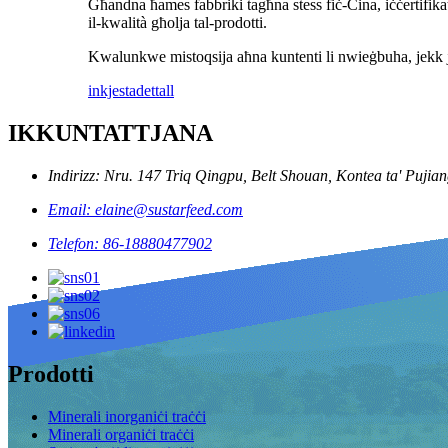
Għandna ħames fabbriki tagħna stess fiċ-Ċina, iċċertifik
il-kwalità għolja tal-prodotti.
Kwalunkwe mistoqsija aħna kuntenti li nwieġbuha, jekk jog
inkjesta
dettall
IKKUNTATTJANA
Indirizz: Nru. 147 Triq Qingpu, Belt Shouan, Kontea ta' Pujian
Email: elaine@sustarfeed.com
Telefon: 86-18880477902
Prodotti
Minerali inorganiċi traċċi
Minerali organiċi traċċi