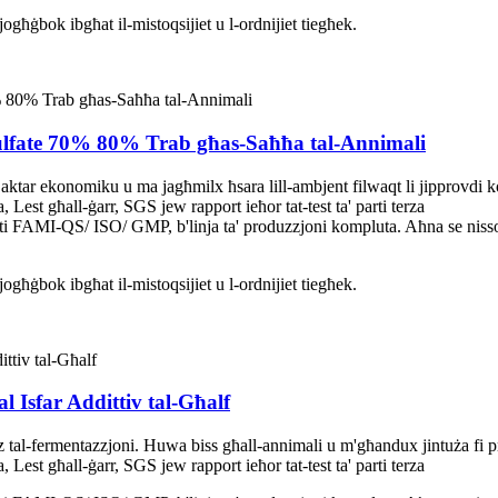
ħġbok ibgħat il-mistoqsijiet u l-ordnijiet tiegħek.
ulfate 70% 80% Trab għas-Saħħa tal-Annimali
ar ekonomiku u ma jagħmilx ħsara lill-ambjent filwaqt li jipprovdi kont
t għall-ġarr, SGS jew rapport ieħor tat-test ta' parti terza
ati FAMI-QS/ ISO/ GMP, b'linja ta' produzzjoni kompluta. Aħna se nisso
ħġbok ibgħat il-mistoqsijiet u l-ordnijiet tiegħek.
 Isfar Addittiv tal-Għalf
tal-fermentazzjoni. Huwa biss għall-annimali u m'għandux jintuża fi 
t għall-ġarr, SGS jew rapport ieħor tat-test ta' parti terza