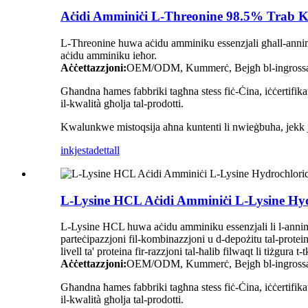
Aċidi Amminiċi L-Threonine 98.5% Trab Kris
L-Threonine huwa aċidu amminiku essenzjali għall-annimali
aċidu amminiku ieħor.
Aċċettazzjoni:
OEM/ODM, Kummerċ, Bejgħ bl-ingrossa, Les
Għandna ħames fabbriki tagħna stess fiċ-Ċina, iċċertifik
il-kwalità għolja tal-prodotti.
Kwalunkwe mistoqsija aħna kuntenti li nwieġbuha, jekk jog
inkjesta
dettall
L-Lysine HCL Aċidi Amminiċi L-Lysine Hy
L-Lysine HCL huwa aċidu amminiku essenzjali li l-annimal i
parteċipazzjoni fil-kombinazzjoni u d-depożitu tal-proteina.
livell ta' proteina fir-razzjoni tal-ħalib filwaqt li tiżgura t-
Aċċettazzjoni:
OEM/ODM, Kummerċ, Bejgħ bl-ingrossa, Les
Għandna ħames fabbriki tagħna stess fiċ-Ċina, iċċertifik
il-kwalità għolja tal-prodotti.