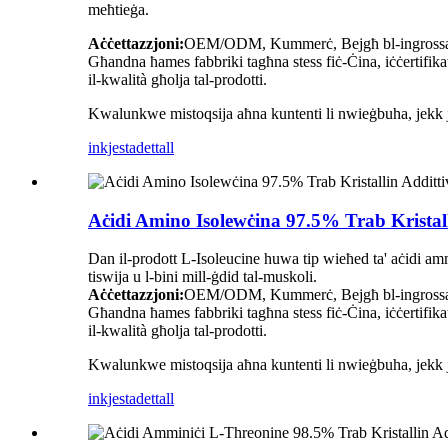
meħtieġa.
Aċċettazzjoni:
OEM/ODM, Kummerċ, Bejgħ bl-ingrossa, Les
Għandna ħames fabbriki tagħna stess fiċ-Ċina, iċċertifik
il-kwalità għolja tal-prodotti.
Kwalunkwe mistoqsija aħna kuntenti li nwieġbuha, jekk jog
inkjesta
dettall
Aċidi Amino Isolewċina 97.5% Trab Kristall
Dan il-prodott L-Isoleucine huwa tip wieħed ta' aċidi ammin
tiswija u l-bini mill-ġdid tal-muskoli.
Aċċettazzjoni:
OEM/ODM, Kummerċ, Bejgħ bl-ingrossa, Les
Għandna ħames fabbriki tagħna stess fiċ-Ċina, iċċertifik
il-kwalità għolja tal-prodotti.
Kwalunkwe mistoqsija aħna kuntenti li nwieġbuha, jekk jog
inkjesta
dettall