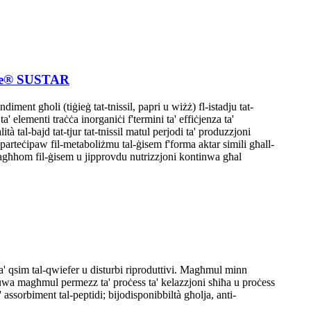
rime® SUSTAR
diment għoli (tiġieġ tat-tnissil, papri u wiżż) fl-istadju tat-
ta' elementi traċċa inorganiċi f'termini ta' effiċjenza ta'
ità tal-bajd tat-tjur tat-tnissil matul perjodi ta' produzzjoni
ipparteċipaw fil-metaboliżmu tal-ġisem f'forma aktar simili għall-
 tagħhom fil-ġisem u jipprovdu nutrizzjoni kontinwa għal
' qsim tal-qwiefer u disturbi riproduttivi. Magħmul minn
 u huwa magħmul permezz ta' proċess ta' kelazzjoni sħiħa u proċess
' assorbiment tal-peptidi; bijodisponibbiltà għolja, anti-