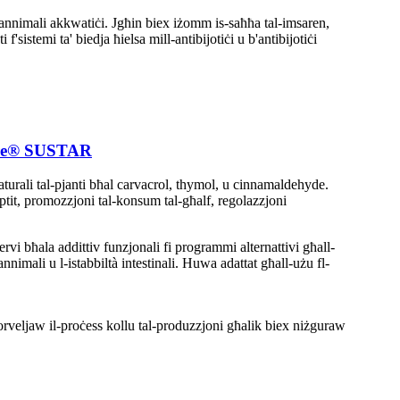
 u l-annimali akkwatiċi. Jgħin biex iżomm is-saħħa tal-imsaren,
f'sistemi ta' biedja ħielsa mill-antibijotiċi u b'antibijotiċi
Care® SUSTAR
 naturali tal-pjanti bħal carvacrol, thymol, u cinnamaldehyde.
l-aptit, promozzjoni tal-konsum tal-għalf, regolazzjoni
iservi bħala addittiv funzjonali fi programmi alternattivi għall-
l-annimali u l-istabbiltà intestinali. Huwa adattat għall-użu fl-
rveljaw il-proċess kollu tal-produzzjoni għalik biex niżguraw