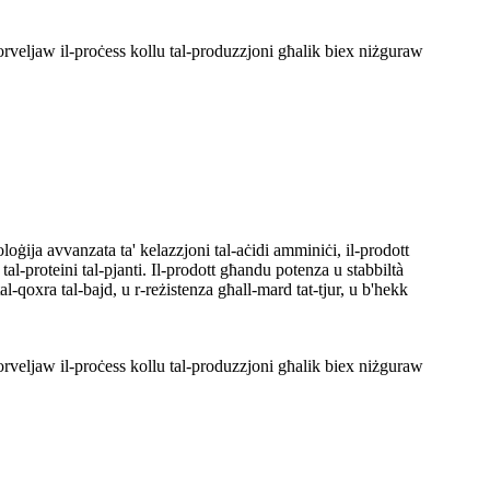
rveljaw il-proċess kollu tal-produzzjoni għalik biex niżguraw
ġija avvanzata ta' kelazzjoni tal-aċidi amminiċi, il-prodott
al-proteini tal-pjanti. Il-prodott għandu potenza u stabbiltà
tal-qoxra tal-bajd, u r-reżistenza għall-mard tat-tjur, u b'hekk
rveljaw il-proċess kollu tal-produzzjoni għalik biex niżguraw