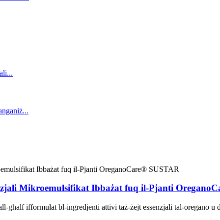
enzjali Mikroemulsifikat Ibbażat fuq il-Pjanti Orega
alf ifformulat bl-ingredjenti attivi taż-żejt essenzjali tal-oregano u div