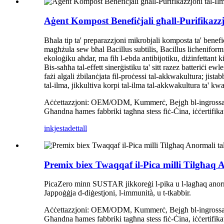
Aġent Kompost Benefiċjali għall-Purifik
Bħala tip ta' preparazzjoni mikrobjali komposta ta' benefiċ
magħżula sew bħal Bacillus subtilis, Bacillus licheniformi
ekoloġiku aħdar, ma fih l-ebda antibijotiku, diżinfettant 
Bis-saħħa tal-effett sinerġistiku ta' sitt razez batteriċi e
fażi algali żbilanċjata fil-proċessi tal-akkwakultura; jist
tal-ilma, jikkultiva korpi tal-ilma tal-akkwakultura ta' kwal
Aċċettazzjoni: OEM/ODM, Kummerċ, Bejgħ bl-ingrossa, Les
Għandna ħames fabbriki tagħna stess fiċ-Ċina, iċċertifik
inkjesta
dettall
Premix biex Twaqqaf il-Pica milli Tilgħa
PicaZero minn SUSTAR jikkoreġi l-pika u l-lagħaq anormali
Jappoġġja d-diġestjoni, l-immunità, u t-tkabbir.
Aċċettazzjoni: OEM/ODM, Kummerċ, Bejgħ bl-ingrossa, Les
Għandna ħames fabbriki tagħna stess fiċ-Ċina, iċċertifik