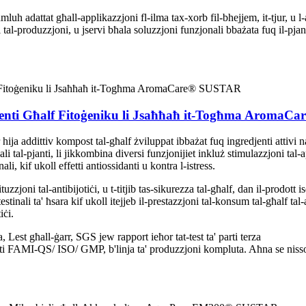
 jagħmluh adattat għall-applikazzjoni fl-ilma tax-xorb fil-bhejjem, it-tjur,
ni tal-produzzjoni, u jservi bħala soluzzjoni funzjonali bbażata fuq il-pjanti 
traenti Għalf Fitoġeniku li Jsaħħaħ it-Togħma Aroma
r hija addittiv kompost tal-għalf żviluppat ibbażat fuq ingredjenti attivi
jali tal-pjanti, li jikkombina diversi funzjonijiet inkluż stimulazzjoni ta
li, kif ukoll effetti antiossidanti u kontra l-istress.
tuzzjoni tal-antibijotiċi, u t-titjib tas-sikurezza tal-għalf, dan il-prodott 
ntestinali ta' ħsara kif ukoll itejjeb il-prestazzjoni tal-konsum tal-għalf ta
iċi.
t għall-ġarr, SGS jew rapport ieħor tat-test ta' parti terza
ati FAMI-QS/ ISO/ GMP, b'linja ta' produzzjoni kompluta. Aħna se nisso