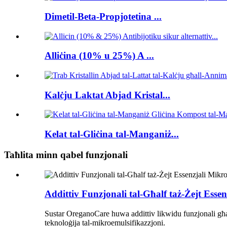
Dimetil-Beta-Propjotetina ...
Alliċina (10% u 25%) A ...
Kalċju Laktat Abjad Kristal...
Kelat tal-Gliċina tal-Manganiż...
Taħlita minn qabel funzjonali
Addittiv Funzjonali tal-Għalf taż-Żejt Ess
Sustar OreganoCare huwa addittiv likwidu funzjonali għall-għ
teknoloġija tal-mikroemulsifikazzjoni.