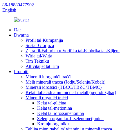
86-18880477902
English
Dar
Dwarna
Profil tal-Kumpanija
Sustar Glorjuża
Żjara fil-Fabbrika u Verifika tal-Fabbrika tal-Klijent
Wirja tal-Wirja
Tim Tekniku
Attivitajiet tat-Tim
Prodotti
Minerali inorganiċi traċċi
Melħ minerali traċċa (Jodju/Selenju/Kobalt)
Minerali idrossiċi (TBCC/TBZC/TBMC)
Kelati tal-aċidi amminiċi tal-metall (peptidi żgħar)
Minerali organiċi traċċi
Kelat tal-gliċina
Kelat tal-metionina
Kelat tal-idrossimetionina
Selenju organiku-L-selenometjonina
Kromju organiku
Taħlita minn qabel ta' vitamini u minerali traċċa