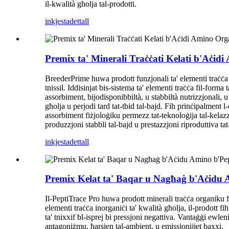
il-kwalità għolja tal-prodotti.
inkjesta
dettall
Premix ta' Minerali Traċċati Kelati b'Aċ
BreederPrime huwa prodott funzjonali ta' elementi traċċa orga
tnissil. Iddisinjat bis-sistema ta' elementi traċċa fil-forma 
assorbiment, bijodisponibbiltà, u stabbiltà nutrizzjonali, u j
għolja u perjodi tard tat-tbid tal-bajd. Fih prinċipalment 
assorbiment fiżjoloġiku permezz tat-teknoloġija tal-kelaz
produzzjoni stabbli tal-bajd u prestazzjoni riproduttiva tat-t
inkjesta
dettall
Premix Kelat ta' Baqar u Nagħaġ b'Aċidu
Il-PeptiTrace Pro huwa prodott minerali traċċa organiku 
elementi traċċa inorganiċi ta' kwalità għolja, il-prodott f
ta' tnixxif bl-isprej bi pressjoni negattiva. Vantaġġi ewlen
antagoniżmu, ħarsien tal-ambjent, u emissjonijiet baxxi.