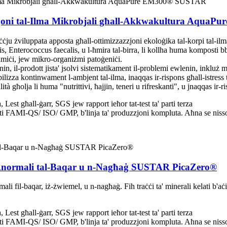
azzjoni tal-Ilma Mikrobjali għall-Akkwakultura Aqu
ċju żviluppata apposta għall-ottimizzazzjoni ekoloġika tal-korpi tal-ilma 
s, Enterococcus faecalis, u l-ħmira tal-birra, li kollha huma komposti b
kimiċi, jew mikro-organiżmi patoġeniċi.
wlenin, il-prodott jista' jsolvi sistematikament il-problemi ewlenin, inkl
abbilizza kontinwament l-ambjent tal-ilma, inaqqas ir-rispons għall-istres
ità għolja li huma "nutrittivi, ħajjin, teneri u rifreskanti", u jnaqqas ir-r
t għall-ġarr, SGS jew rapport ieħor tat-test ta' parti terza
ati FAMI-QS/ ISO/ GMP, b'linja ta' produzzjoni kompluta. Aħna se nisso
q Anormali tal-Baqar u n-Nagħaġ SUSTAR PicaZero®
 fil-baqar, iż-żwiemel, u n-nagħaġ. Fih traċċi ta' minerali kelati b'aċ
t għall-ġarr, SGS jew rapport ieħor tat-test ta' parti terza
ati FAMI-QS/ ISO/ GMP, b'linja ta' produzzjoni kompluta. Aħna se nisso