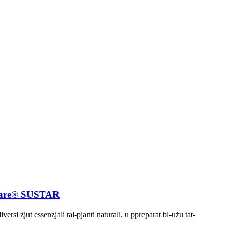
noCare® SUSTAR
ersi żjut essenzjali tal-pjanti naturali, u ppreparat bl-użu tat-