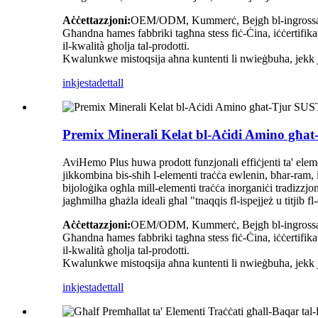
Aċċettazzjoni:
OEM/ODM, Kummerċ, Bejgħ bl-ingrossa, Les
Għandna ħames fabbriki tagħna stess fiċ-Ċina, iċċertifik
il-kwalità għolja tal-prodotti.
Kwalunkwe mistoqsija aħna kuntenti li nwieġbuha, jekk jog
inkjesta
dettall
Premix Minerali Kelat bl-Aċidi Amino għ
AviHemo Plus huwa prodott funzjonali effiċjenti ta' eleme
jikkombina bis-sħiħ l-elementi traċċa ewlenin, bħar-ram, il
bijoloġika ogħla mill-elementi traċċa inorganiċi tradizzjona
jagħmilha għażla ideali għal "tnaqqis fl-ispejjeż u titjib fl
Aċċettazzjoni:
OEM/ODM, Kummerċ, Bejgħ bl-ingrossa, Les
Għandna ħames fabbriki tagħna stess fiċ-Ċina, iċċertifik
il-kwalità għolja tal-prodotti.
Kwalunkwe mistoqsija aħna kuntenti li nwieġbuha, jekk jog
inkjesta
dettall