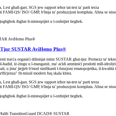
t għall-ġarr, SGS jew rapport ieħor tat-test ta' parti terza
ati FAMI-QS/ ISO/ GMP, b'linja ta' produzzjoni kompluta. Aħna se nisso
ħġbok ibgħat il-mistoqsijiet u l-ordnijiet tiegħek.
at-Tjur SUSTAR AviHemo Plus®
nti traċċa organiċi ddisinjat minn SUSTAR għat-tjur. Permezz ta' teknolo
-ħadid, iż-żingu u l-manganiż, ma' aċidi amminiċi prodotti mill-idroliżi t
li, u jista' jtejjeb b'mod sinifikanti l-funzjoni ematopojetika, il-kwalità 
-effiċjenza" fit-tnissil modern fuq skala kbira.
t għall-ġarr, SGS jew rapport ieħor tat-test ta' parti terza
ati FAMI-QS/ ISO/ GMP, b'linja ta' produzzjoni kompluta. Aħna se nisso
ħġbok ibgħat il-mistoqsijiet u l-ordnijiet tiegħek.