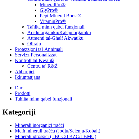
MineralPro®
GlyPro®
PeptiMineral Boost®
VitaminPro®
Taħlita minn qabel funzjonali
Aċidu organiku/Kalċju organiku
Attraenti tal-Għalf Akwatiku
Oħrajn
Protezzjoni tal-Annimali
Servizz Personalizzat
Kontroll tal-Kwalità
Ċentru ta' R&Ż
Aħbarijiet
Ikkuntattjana
Dar
Prodotti
Taħlita minn qabel funzjonali
Kategoriji
Minerali inorganiċi traċċi
Melħ minerali traċċa (Jodju/Selenju/Kobalt)
Minerali idrossiċi (TBCC/TBZC/TBMC)