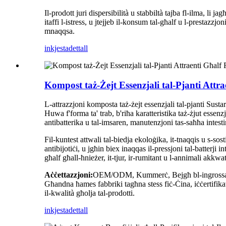
Il-prodott juri dispersibilità u stabbiltà tajba fl-ilma, li
itaffi l-istress, u jtejjeb il-konsum tal-għalf u l-prestazzjo
mnaqqsa.
inkjesta
dettall
Kompost taż-Żejt Essenzjali tal-Pjanti At
L-attrazzjoni komposta taż-żejt essenzjali tal-pjanti Susta
Huwa f'forma ta' trab, b'riħa karatteristika taż-żjut essenz
antibatterika u tal-imsaren, manutenzjoni tas-saħħa intestina
Fil-kuntest attwali tal-biedja ekoloġika, it-tnaqqis u s-sosti
antibijotiċi, u jgħin biex inaqqas il-pressjoni tal-batterji i
għalf għall-ħnieżer, it-tjur, ir-rumitant u l-annimali akkwat
Aċċettazzjoni:
OEM/ODM, Kummerċ, Bejgħ bl-ingrossa, Les
Għandna ħames fabbriki tagħna stess fiċ-Ċina, iċċertifik
il-kwalità għolja tal-prodotti.
inkjesta
dettall