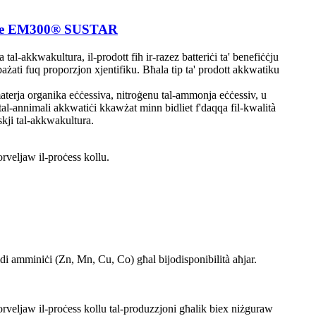
aPure EM300® SUSTAR
tal-akkwakultura, il-prodott fih ir-razez batteriċi ta' benefiċċju
bażati fuq proporzjon xjentifiku. Bħala tip ta' prodott akkwatiku
uż materja organika eċċessiva, nitroġenu tal-ammonja eċċessiv, u
s tal-annimali akkwatiċi kkawżat minn bidliet f'daqqa fil-kwalità
iskji tal-akkwakultura.
rveljaw il-proċess kollu.
idi amminiċi (Zn, Mn, Cu, Co) għal bijodisponibilità aħjar.
rveljaw il-proċess kollu tal-produzzjoni għalik biex niżguraw