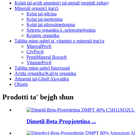
Kelati tal-aċidi amminiċi tal-metall (peptidi żgħar)
Minerali organiċi traċċi
Kelat tal-gliċina
Kelat tal-metionina
Kelat tal-idrossimetionina
Selenju organiku-L-selenometjonina
Kromju organiku
Taħlita minn qabel ta' vitamini u minerali traċċa
MineralPro®
GlyPro®
PeptiMineral Boost®
VitaminPro®
Taħlita minn qabel funzjonali
Aċidu organiku/Kalċju organiku
Attraenti tal-Għalf Akwatiku
Oħrajn
Prodotti ta' bejgħ sħun
Dimetil-Beta-Propjotetina ...