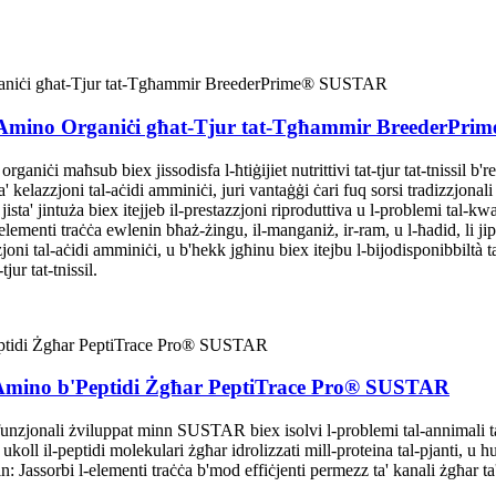
idi Amino Organiċi għat-Tjur tat-Tgħammir BreederP
niċi maħsub biex jissodisfa l-ħtiġijiet nutrittivi tat-tjur tat-tnissil b'ren
ta' kelazzjoni tal-aċidi amminiċi, juri vantaġġi ċari fuq sorsi tradizzjonali 
ista' jintuża biex itejjeb il-prestazzjoni riproduttiva u l-problemi tal-kwal
l-elementi traċċa ewlenin bħaż-żingu, il-manganiż, ir-ram, u l-ħadid, li j
zjoni tal-aċidi amminiċi, u b'hekk jgħinu biex itejbu l-bijodisponibbiltà
jur tat-tnissil.
 Amino b'Peptidi Żgħar PeptiTrace Pro® SUSTAR
funzjonali żviluppat minn SUSTAR biex isolvi l-problemi tal-annimali ta
ih ukoll il-peptidi molekulari żgħar idrolizzati mill-proteina tal-pjanti,
in: Jassorbi l-elementi traċċa b'mod effiċjenti permezz ta' kanali żgħar ta