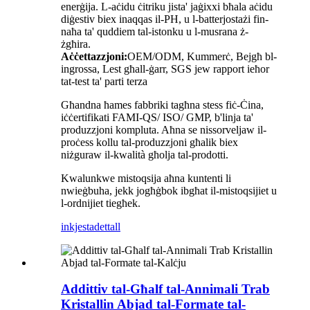
enerġija. L-aċidu ċitriku jista' jaġixxi bħala aċidu
diġestiv biex inaqqas il-PH, u l-batterjostażi fin-
naħa ta' quddiem tal-istonku u l-musrana ż-
żgħira.
Aċċettazzjoni:
OEM/ODM, Kummerċ, Bejgħ bl-
ingrossa, Lest għall-ġarr, SGS jew rapport ieħor
tat-test ta' parti terza
Għandna ħames fabbriki tagħna stess fiċ-Ċina,
iċċertifikati FAMI-QS/ ISO/ GMP, b'linja ta'
produzzjoni kompluta. Aħna se nissorveljaw il-
proċess kollu tal-produzzjoni għalik biex
niżguraw il-kwalità għolja tal-prodotti.
Kwalunkwe mistoqsija aħna kuntenti li
nwieġbuha, jekk jogħġbok ibgħat il-mistoqsijiet u
l-ordnijiet tiegħek.
inkjesta
dettall
Addittiv tal-Għalf tal-Annimali Trab
Kristallin Abjad tal-Formate tal-