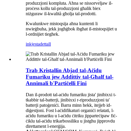
produzzjoni kompluta. Aħna se nissorveljaw il-
proċess kollu tal-produzzjoni għalik biex
niżguraw il-kwalità għolja tal-prodotti.
Kwalunkwe mistoqsija aħna kuntenti li
nwieġbuha, jekk jogħġbok ibgħat il-mistoqsijiet u
l-ordnijiet tiegħek.
inkjesta
dettall
Trab Kristallin Abjad tal-Aċidu
Fumariku jew Addittiv tal-Għalf tal-
Annimali b'Partiċelli Fini
Dan il-prodott tal-aċidu fumariku jista' jinibixxi t-
tkabbir tal-batterji, jinibixxi r-riproduzzjoni ta'
batterji patoġeniċi. Barra minn hekk, itejjeb id-
diġestjoni. Fost l-aċidifikaturi organiċi relatati, l-
aċidu fumariku u l-aċidu ċitriku jipparteċipaw fiċ-
ċiklu tal-aċidu trikarbossiliku u jistgħu jipprovdu
direttament l-enerġija.