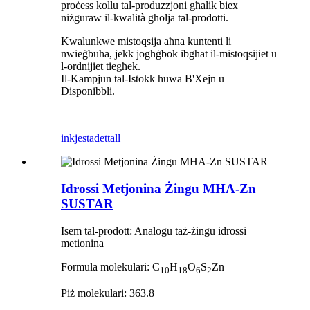
proċess kollu tal-produzzjoni għalik biex
niżguraw il-kwalità għolja tal-prodotti.
Kwalunkwe mistoqsija aħna kuntenti li
nwieġbuha, jekk jogħġbok ibgħat il-mistoqsijiet u
l-ordnijiet tiegħek.
Il-Kampjun tal-Istokk huwa B'Xejn u
Disponibbli.
inkjesta
dettall
Idrossi Metjonina Żingu MHA-Zn
SUSTAR
Isem tal-prodott: Analogu taż-żingu idrossi
metionina
Formula molekulari: C
H
O
S
Zn
10
18
6
2
Piż molekulari: 363.8