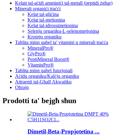
Kelati tal-aċidi amminiċi tal-metall (peptidi żgħar)
Minerali organiċi traċċi
Kelat tal-gliċina
Kelat tal-metionina
Kelat tal-idrossimetionina
Selenju organiku-L-selenometjonina
Kromju organiku
Taħlita minn qabel ta' vitamini u minerali traċċa
MineralPro®
GlyPro®
PeptiMineral Boost®
VitaminPro®
Taħlita minn qabel funzjonali
Aċidu organiku/Kalċju organiku
Attraenti tal-Għalf Akwatiku
Oħrajn
Prodotti ta' bejgħ sħun
Dimetil-Beta-Propjotetina ...