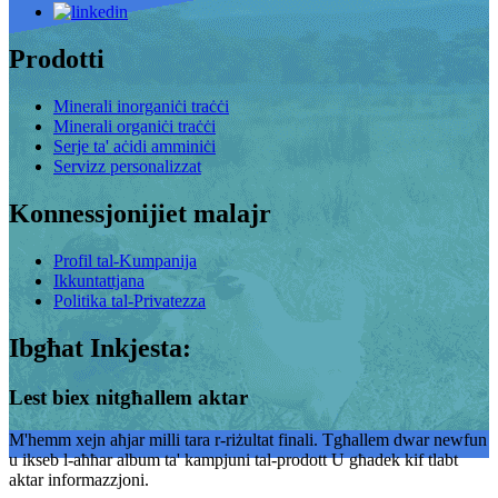
Prodotti
Minerali inorganiċi traċċi
Minerali organiċi traċċi
Serje ta' aċidi amminiċi
Servizz personalizzat
Konnessjonijiet malajr
Profil tal-Kumpanija
Ikkuntattjana
Politika tal-Privatezza
Ibgħat Inkjesta:
Lest biex nitgħallem aktar
M'hemm xejn aħjar milli tara r-riżultat finali. Tgħallem dwar newfun
u ikseb l-aħħar album ta' kampjuni tal-prodott U għadek kif tlabt
aktar informazzjoni.