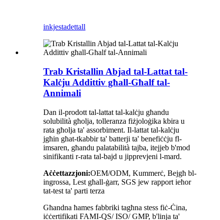
inkjesta
dettall
Trab Kristallin Abjad tal-Lattat tal-
Kalċju Addittiv għall-Għalf tal-
Annimali
Dan il-prodott tal-lattat tal-kalċju għandu
solubilità għolja, tolleranza fiżjoloġika kbira u
rata għolja ta' assorbiment. Il-lattat tal-kalċju
jgħin għat-tkabbir ta' batterji ta' benefiċċju fl-
imsaren, għandu palatabilità tajba, itejjeb b'mod
sinifikanti r-rata tal-bajd u jipprevjeni l-mard.
Aċċettazzjoni:
OEM/ODM, Kummerċ, Bejgħ bl-
ingrossa, Lest għall-ġarr, SGS jew rapport ieħor
tat-test ta' parti terza
Għandna ħames fabbriki tagħna stess fiċ-Ċina,
iċċertifikati FAMI-QS/ ISO/ GMP, b'linja ta'