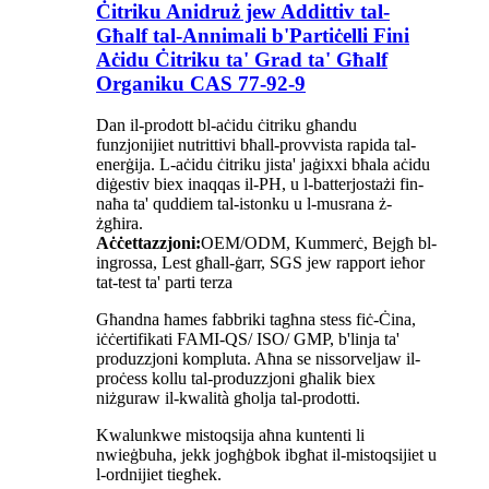
Ċitriku Anidruż jew Addittiv tal-
Għalf tal-Annimali b'Partiċelli Fini
Aċidu Ċitriku ta' Grad ta' Għalf
Organiku CAS 77-92-9
Dan il-prodott bl-aċidu ċitriku għandu
funzjonijiet nutrittivi bħall-provvista rapida tal-
enerġija. L-aċidu ċitriku jista' jaġixxi bħala aċidu
diġestiv biex inaqqas il-PH, u l-batterjostażi fin-
naħa ta' quddiem tal-istonku u l-musrana ż-
żgħira.
Aċċettazzjoni:
OEM/ODM, Kummerċ, Bejgħ bl-
ingrossa, Lest għall-ġarr, SGS jew rapport ieħor
tat-test ta' parti terza
Għandna ħames fabbriki tagħna stess fiċ-Ċina,
iċċertifikati FAMI-QS/ ISO/ GMP, b'linja ta'
produzzjoni kompluta. Aħna se nissorveljaw il-
proċess kollu tal-produzzjoni għalik biex
niżguraw il-kwalità għolja tal-prodotti.
Kwalunkwe mistoqsija aħna kuntenti li
nwieġbuha, jekk jogħġbok ibgħat il-mistoqsijiet u
l-ordnijiet tiegħek.