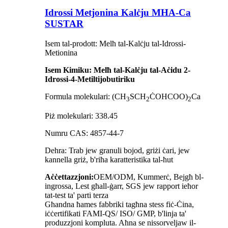
Idrossi Metjonina Kalċju MHA-Ca
SUSTAR
Isem tal-prodott: Melħ tal-Kalċju tal-Idrossi-
Metionina
Isem Kimiku: Melħ tal-Kalċju tal-Aċidu 2-
Idrossi-4-Metiltijobutiriku
Formula molekulari: (CH
SCH
ĊOHCOO)
Ca
3
2
2
Piż molekulari: 338.45
Numru CAS: 4857-44-7
Dehra: Trab jew granuli bojod, griżi ċari, jew
kannella griż, b'riħa karatteristika tal-ħut
Aċċettazzjoni:
OEM/ODM, Kummerċ, Bejgħ bl-
ingrossa, Lest għall-ġarr, SGS jew rapport ieħor
tat-test ta' parti terza
Għandna ħames fabbriki tagħna stess fiċ-Ċina,
iċċertifikati FAMI-QS/ ISO/ GMP, b'linja ta'
produzzjoni kompluta. Aħna se nissorveljaw il-