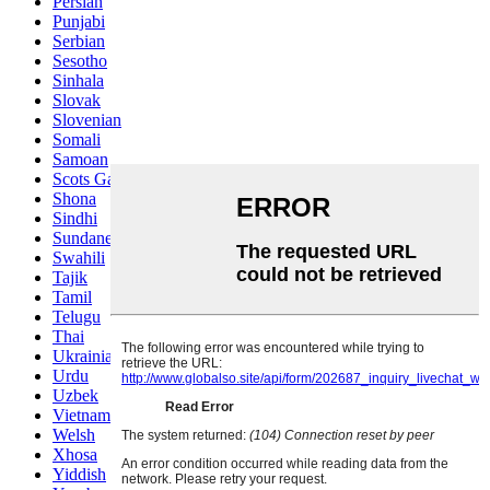
Persian
Punjabi
Serbian
Sesotho
Sinhala
Slovak
Slovenian
Somali
Samoan
Scots Gaelic
Shona
Sindhi
Sundanese
Swahili
Tajik
Tamil
Telugu
Thai
Ukrainian
Urdu
Uzbek
Vietnamese
Welsh
Xhosa
Yiddish