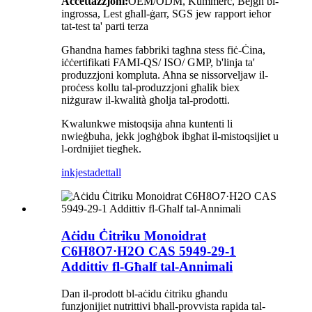
Aċċettazzjoni:
OEM/ODM, Kummerċ, Bejgħ bl-
ingrossa, Lest għall-ġarr, SGS jew rapport ieħor
tat-test ta' parti terza
Għandna ħames fabbriki tagħna stess fiċ-Ċina,
iċċertifikati FAMI-QS/ ISO/ GMP, b'linja ta'
produzzjoni kompluta. Aħna se nissorveljaw il-
proċess kollu tal-produzzjoni għalik biex
niżguraw il-kwalità għolja tal-prodotti.
Kwalunkwe mistoqsija aħna kuntenti li
nwieġbuha, jekk jogħġbok ibgħat il-mistoqsijiet u
l-ordnijiet tiegħek.
inkjesta
dettall
Aċidu Ċitriku Monoidrat
C6H8O7·H2O CAS 5949-29-1
Addittiv fl-Għalf tal-Annimali
Dan il-prodott bl-aċidu ċitriku għandu
funzjonijiet nutrittivi bħall-provvista rapida tal-