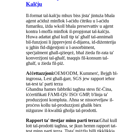
Kalċju
Il-format tal-kalċju mhux biss jista' jintuża bħala
aġent aċiduż minflok l-aċidu ċitriku u l-aċidu
fumariku, iżda wkoll bħala preservattiv u aġent
kontra l-moffa minflok il-propjonat tal-kalċju.
Huwa adattat għal kull tip ta' għalf tal-annimali
bil-funzjoni li jipprevjeni d-dijarea, id-diżenterija
u jgħin fid-diġestjoni u l-assorbiment,
speċjalment għall-qżieqeż, bħal żieda fir-rata ta'
konverżjoni tal-għalf, tnaqqis fil-konsum tal-
għalf, u żieda fil-piż.
Aċċettazzjoni:
OEM/ODM, Kummerċ, Bejgħ bl-
ingrossa, Lest għall-ġarr, SGS jew rapport ieħor
tat-test ta' parti terza
Għandna ħames fabbriki tagħna stess fiċ-Ċina,
iċċertifikati FAMI-QS/ ISO/ GMP, b'linja ta'
produzzjoni kompluta. Aħna se nissorveljaw il-
proċess kollu tal-produzzjoni għalik biex
niżguraw il-kwalità għolja tal-prodotti.
Rapport ta' ttestjar minn parti terza:
Għal kull
lott tal-prodotti tagħna, se jkun hemm rapport tat-
test minn parti terza. Tista' tniżżlu billi tikklikkja