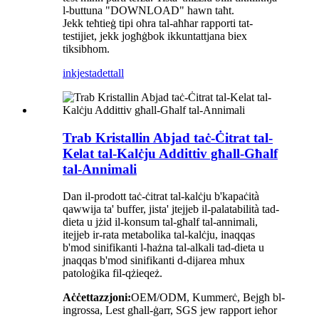
l-buttuna "DOWNLOAD" hawn taħt.
Jekk teħtieġ tipi oħra tal-aħħar rapporti tat-
testijiet, jekk jogħġbok ikkuntattjana biex
tiksibhom.
inkjesta
dettall
Trab Kristallin Abjad taċ-Ċitrat tal-
Kelat tal-Kalċju Addittiv għall-Għalf
tal-Annimali
Dan il-prodott taċ-ċitrat tal-kalċju b'kapaċità
qawwija ta' buffer, jista' jtejjeb il-palatabilità tad-
dieta u jżid il-konsum tal-għalf tal-annimali,
itejjeb ir-rata metabolika tal-kalċju, inaqqas
b'mod sinifikanti l-ħażna tal-alkali tad-dieta u
jnaqqas b'mod sinifikanti d-dijarea mhux
patoloġika fil-qżieqeż.
Aċċettazzjoni:
OEM/ODM, Kummerċ, Bejgħ bl-
ingrossa, Lest għall-ġarr, SGS jew rapport ieħor