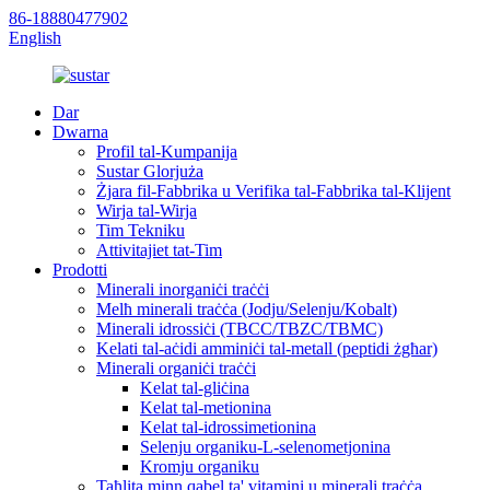
86-18880477902
English
Dar
Dwarna
Profil tal-Kumpanija
Sustar Glorjuża
Żjara fil-Fabbrika u Verifika tal-Fabbrika tal-Klijent
Wirja tal-Wirja
Tim Tekniku
Attivitajiet tat-Tim
Prodotti
Minerali inorganiċi traċċi
Melħ minerali traċċa (Jodju/Selenju/Kobalt)
Minerali idrossiċi (TBCC/TBZC/TBMC)
Kelati tal-aċidi amminiċi tal-metall (peptidi żgħar)
Minerali organiċi traċċi
Kelat tal-gliċina
Kelat tal-metionina
Kelat tal-idrossimetionina
Selenju organiku-L-selenometjonina
Kromju organiku
Taħlita minn qabel ta' vitamini u minerali traċċa