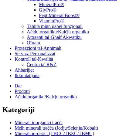
MineralPro®
GlyPro®
PeptiMineral Boost®
VitaminPro®
Taħlita minn qabel funzjonali
Aċidu organiku/Kalċju organiku
Attraenti tal-Għalf Akwatiku
Oħrajn
Protezzjoni tal-Annimali
Servizz Personalizzat
Kontroll tal-Kwalità
Ċentru ta' R&Ż
Aħbarijiet
Ikkuntattjana
Dar
Prodotti
Aċidu organiku/Kalċju organiku
Kategoriji
Minerali inorganiċi traċċi
Melħ minerali traċċa (Jodju/Selenju/Kobalt)
Minerali idrossiċi (TBCC/TBZC/TBMC)