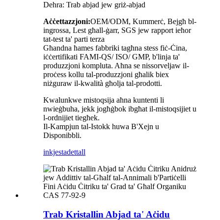
Dehra: Trab abjad jew griż-abjad
Aċċettazzjoni:
OEM/ODM, Kummerċ, Bejgħ bl-
ingrossa, Lest għall-ġarr, SGS jew rapport ieħor
tat-test ta' parti terza
Għandna ħames fabbriki tagħna stess fiċ-Ċina,
iċċertifikati FAMI-QS/ ISO/ GMP, b'linja ta'
produzzjoni kompluta. Aħna se nissorveljaw il-
proċess kollu tal-produzzjoni għalik biex
niżguraw il-kwalità għolja tal-prodotti.
Kwalunkwe mistoqsija aħna kuntenti li
nwieġbuha, jekk jogħġbok ibgħat il-mistoqsijiet u
l-ordnijiet tiegħek.
Il-Kampjun tal-Istokk huwa B'Xejn u
Disponibbli.
inkjesta
dettall
Trab Kristallin Abjad ta' Aċidu