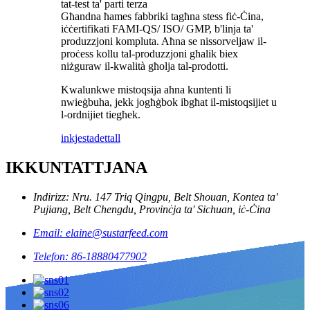
tat-test ta' parti terza
Għandna ħames fabbriki tagħna stess fiċ-Ċina,
iċċertifikati FAMI-QS/ ISO/ GMP, b'linja ta'
produzzjoni kompluta. Aħna se nissorveljaw il-
proċess kollu tal-produzzjoni għalik biex
niżguraw il-kwalità għolja tal-prodotti.
Kwalunkwe mistoqsija aħna kuntenti li
nwieġbuha, jekk jogħġbok ibgħat il-mistoqsijiet u
l-ordnijiet tiegħek.
inkjesta
dettall
IKKUNTATTJANA
Indirizz: Nru. 147 Triq Qingpu, Belt Shouan, Kontea ta'
Pujiang, Belt Chengdu, Provinċja ta' Sichuan, iċ-Ċina
Email: elaine@sustarfeed.com
Telefon: 86-18880477902