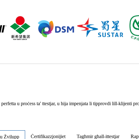
etta u proċess ta' ttestjar, u hija impenjata li tipprovdi lill-klijenti pr
Ċertifikazzjonijiet
Tagħmir għall-ittestjar
Rapp
 u Żvilupp