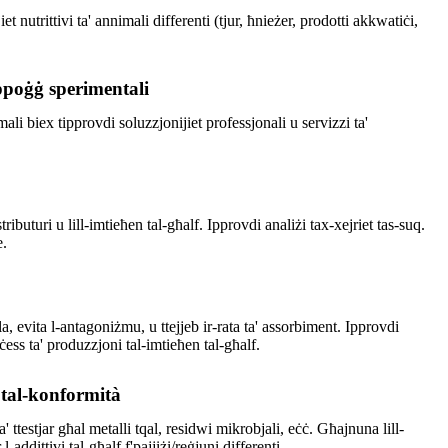
 nutrittivi ta' annimali differenti (tjur, ħnieżer, prodotti akkwatiċi,
ppoġġ sperimentali
ali biex tipprovdi soluzzjonijiet professjonali u servizzi ta'
ributuri u lill-imtieħen tal-għalf. Ipprovdi analiżi tax-xejriet tas-suq.
e.
ula, evita l-antagoniżmu, u ttejjeb ir-rata ta' assorbiment. Ipprovdi
ess ta' produzzjoni tal-imtieħen tal-għalf.
 tal-konformità
ttestjar għal metalli tqal, residwi mikrobjali, eċċ. Għajnuna lill-
addittivi tal-għalf f'pajjiżi/reġjuni differenti.