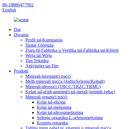
86-18880477902
English
Dar
Dwarna
Profil tal-Kumpanija
Sustar Glorjuża
Żjara fil-Fabbrika u Verifika tal-Fabbrika tal-Klijent
Wirja tal-Wirja
Tim Tekniku
Attivitajiet tat-Tim
Prodotti
Minerali inorganiċi traċċi
Melħ minerali traċċa (Jodju/Selenju/Kobalt)
Minerali idrossiċi (TBCC/TBZC/TBMC)
Kelati tal-aċidi amminiċi tal-metall (peptidi żgħar)
Minerali organiċi traċċi
Kelat tal-gliċina
Kelat tal-metionina
Kelat tal-idrossimetionina
Selenju organiku-L-selenometjonina
Kromju organiku
Taħlita minn qabel ta' vitamini u minerali traċċa