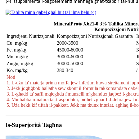
(4) Issupplimenta l-oligoelementi meħtieġa għat-tkabbir tal-ħut u 
MineralPro® X621-0.3% Taħlita Mineral
Kompożizzjoni Nutriz
Ingredjenti Nutrizzjonali
Kompożizzjoni Nutrizzjonali Garantita
I
Cu, mg/kg
2000-3500
M
Fe, mg/kg
45000-60000
K
Mn, mg/kg
30000-60000
J
Żingu, mg/kg
30000-50000
S
Ko, mg/kg
280-340
/
Noti
1. L-użu ta' materja prima moffa jew inferjuri huwa strettament ippro
2. Jekk jogħġbok ħallatha sew skont il-formula rakkomandata qabel
3. L-għadd ta' saffi mqiegħda f'munzelli m'għandux jaqbeż l-għaxra
4. Minħabba n-natura tat-trasportatur, bidliet żgħar fid-dehra jew fir
5. Uża hekk kif tiftaħ il-pakkett. Jekk ma tkunx intużat, agħlaq il-
Is-Superjorità Tagħna