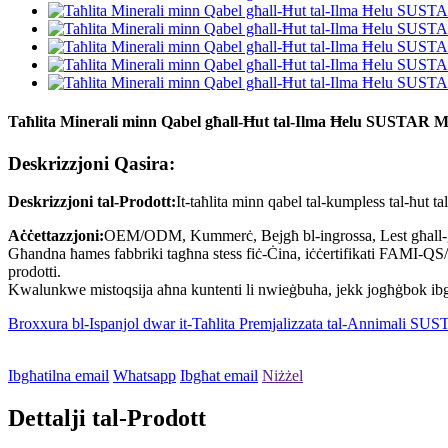
Taħlita Minerali minn Qabel għall-Ħut tal-Ilma Ħelu SUSTAR
Deskrizzjoni Qasira:
Deskrizzjoni tal-Prodott:
It-taħlita minn qabel tal-kumpless tal-ħut t
Aċċettazzjoni:
OEM/ODM, Kummerċ, Bejgħ bl-ingrossa, Lest għall-ġarr,
Għandna ħames fabbriki tagħna stess fiċ-Ċina, iċċertifikati FAMI-QS/ 
prodotti.
Kwalunkwe mistoqsija aħna kuntenti li nwieġbuha, jekk jogħġbok ibgħat
Broxxura bl-Ispanjol dwar it-Taħlita Premjalizzata tal-Annimali SUS
Ibgħatilna email
Whatsapp
Ibgħat email
Niżżel
Dettalji tal-Prodott