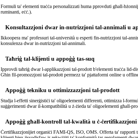
Formuli ta' elementi traċċa personalizzati huma pprovduti għall-bżonnijiet
ruminanti, eċċ.).
Konsultazzjoni dwar in-nutrizzjoni tal-annimali u a
Ikkoopera ma' professuri tal-università u esperti fin-nutrizzjoni tal-annim
konsulenza dwar in-nutrizzjoni tal-annimali.
Taħriġ tal-klijenti u appoġġ tas-suq
Ipprovdi taħriġ dwar l-applikazzjoni tal-prodott b'elementi traċċa lid-dist
Għin fil-promozzjoni tal-prodott permezz ta' pjattaformi online u offlin
Appoġġ tekniku u ottimizzazzjoni tal-prodott
Studja l-effetti sinerġistiċi ta' oligoelementi differenti, ottimizza l-form
suġġerimenti dwar il-kompatibilità u ż-żieda ta' oligoelementi għall-proċ
Appoġġ għall-kontroll tal-kwalità u ċ-ċertifikazzjoni
Ċertifikazzjonijiet organiċi FAMI-QS, ISO, OMS. Offerta ta' rapporti ta' 
klijenti biex jissodisfaw ir-rekwiżiti ta' konformità tar-regolamenti dwar l-