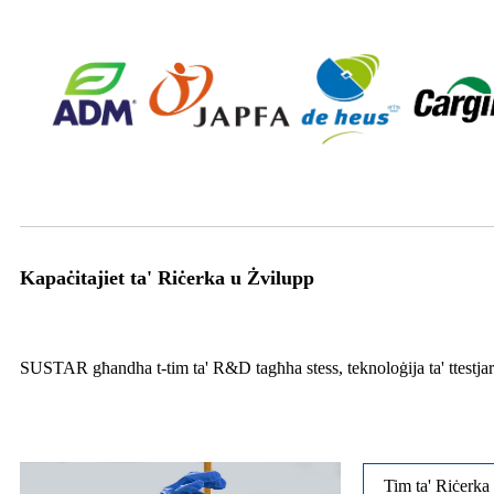
Kapaċitajiet ta' Riċerka u Żvilupp
SUSTAR għandha t-tim ta' R&D tagħha stess, teknoloġija ta' ttestjar perf
Tim ta' Riċerka