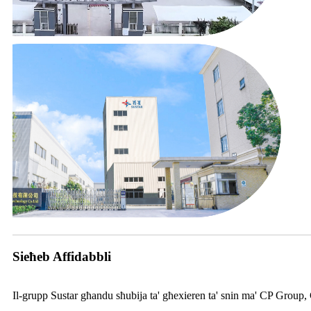
Sieħeb Affidabbli
Il-grupp Sustar għandu sħubija ta' għexieren ta' snin ma' CP Grou