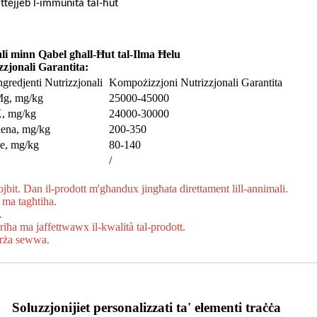
ttejjeb l-immunità tal-ħut
i minn Qabel għall-Ħut tal-Ilma Ħelu
zjonali Garantita:
ngredjenti Nutrizzjonali
Kompożizzjoni Nutrizzjonali Garantita
g, mg/kg
25000-45000
, mg/kg
24000-30000
iena, mg/kg
200-350
e, mg/kg
80-140
/
jbit. Dan il-prodott m'għandux jingħata direttament lill-annimali.
 ma tagħtiha.
.
-riħa ma jaffettwawx il-kwalità tal-prodott.
borża sewwa.
Soluzzjonijiet personalizzati ta' elementi traċċa