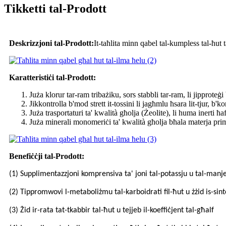
Tikketti tal-Prodott
Deskrizzjoni tal-Prodott:
It-taħlita minn qabel tal-kumpless tal-ħut 
Karatteristiċi tal-Prodott:
Juża klorur tar-ram tribażiku, sors stabbli tar-ram, li jipproteġi 
Jikkontrolla b'mod strett it-tossini li jagħmlu ħsara lit-tjur, b'
Juża trasportaturi ta' kwalità għolja (Żeolite), li huma inerti ħ
Juża minerali monomeriċi ta' kwalità għolja bħala materja prima
Benefiċċji tal-Prodott:
(1) Supplimentazzjoni komprensiva ta' joni tal-potassju u tal-manjeżj
(2) Tippromwovi l-metaboliżmu tal-karboidrati fil-ħut u żżid is-sint
(3) Żid ir-rata tat-tkabbir tal-ħut u tejjeb il-koeffiċjent tal-għalf