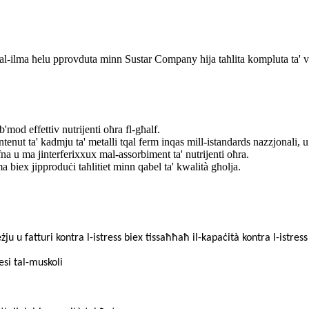
tal-ilma ħelu pprovduta minn Sustar Company hija taħlita kompluta ta' vita
b'mod effettiv nutrijenti oħra fl-għalf.
kontenut ta' kadmju ta' metalli tqal ferm inqas mill-istandards nazzjonali, 
afna u ma jinterferixxux mal-assorbiment ta' nutrijenti oħra.
 biex jipproduċi taħlitiet minn qabel ta' kwalità għolja.
u u fatturi kontra l-istress biex tissaħħaħ il-kapaċità kontra l-istress
esi tal-muskoli