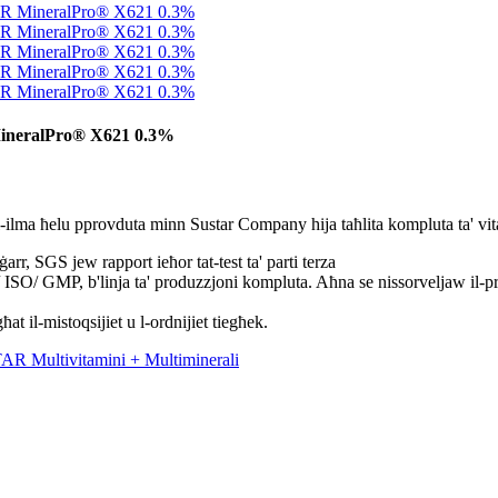
 MineralPro® X621 0.3%
al-ilma ħelu pprovduta minn Sustar Company hija taħlita kompluta ta' vitam
 SGS jew rapport ieħor tat-test ta' parti terza
ISO/ GMP, b'linja ta' produzzjoni kompluta. Aħna se nissorveljaw il-pro
 il-mistoqsijiet u l-ordnijiet tiegħek.
TAR Multivitamini + Multiminerali