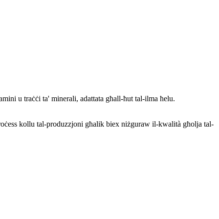
ini u traċċi ta' minerali, adattata għall-ħut tal-ilma ħelu.
ċess kollu tal-produzzjoni għalik biex niżguraw il-kwalità għolja tal-