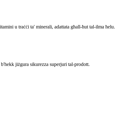
mini u traċċi ta' minerali, adattata għall-ħut tal-ilma ħelu.
u b'hekk jiżgura sikurezza superjuri tal-prodott.