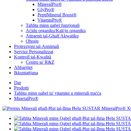
MineralPro®
GlyPro®
PeptiMineral Boost®
VitaminPro®
Taħlita minn qabel funzjonali
Aċidu organiku/Kalċju organiku
Attraenti tal-Għalf Akwatiku
Oħrajn
Protezzjoni tal-Annimali
Servizz Personalizzat
Kontroll tal-Kwalità
Ċentru ta' R&Ż
Aħbarijiet
Ikkuntattjana
Dar
Prodotti
Taħlita minn qabel ta' vitamini u minerali traċċa
MineralPro®