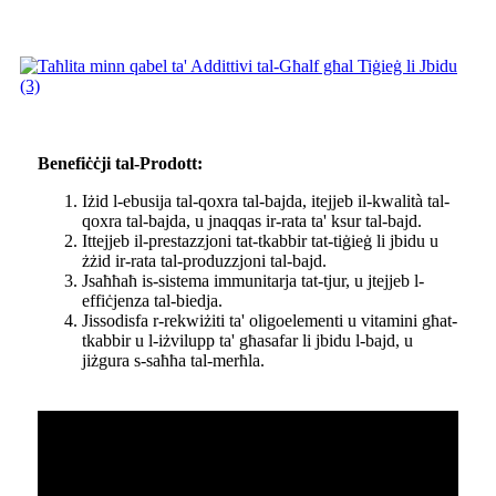
Benefiċċji tal-Prodott:
Iżid l-ebusija tal-qoxra tal-bajda, itejjeb il-kwalità tal-
qoxra tal-bajda, u jnaqqas ir-rata ta' ksur tal-bajd.
Ittejjeb il-prestazzjoni tat-tkabbir tat-tiġieġ li jbidu u
żżid ir-rata tal-produzzjoni tal-bajd.
Jsaħħaħ is-sistema immunitarja tat-tjur, u jtejjeb l-
effiċjenza tal-biedja.
Jissodisfa r-rekwiżiti ta' oligoelementi u vitamini għat-
tkabbir u l-iżvilupp ta' għasafar li jbidu l-bajd, u
jiżgura s-saħħa tal-merħla.