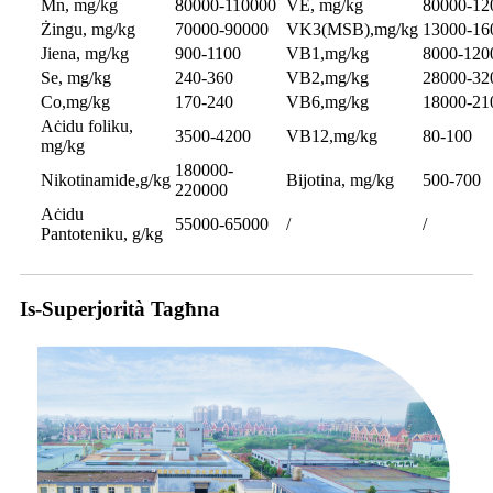
Mn, mg/kg
80000-110000
VE, mg/kg
80000-12
Żingu, mg/kg
70000-90000
VK3(MSB),mg/kg
13000-16
Jiena, mg/kg
900-1100
VB1,mg/kg
8000-120
Se, mg/kg
240-360
VB2,mg/kg
28000-32
Co,mg/kg
170-240
VB6,mg/kg
18000-21
Aċidu foliku,
3500-4200
VB12,mg/kg
80-100
mg/kg
180000-
Nikotinamide,g/kg
Bijotina, mg/kg
500-700
220000
Aċidu
55000-65000
/
/
Pantoteniku, g/kg
Is-Superjorità Tagħna