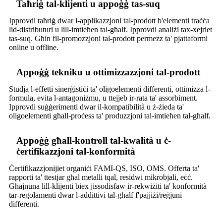
Taħriġ tal-klijenti u appoġġ tas-suq
Ipprovdi taħriġ dwar l-applikazzjoni tal-prodott b'elementi traċċa
lid-distributuri u lill-imtieħen tal-għalf. Ipprovdi analiżi tax-xejriet
tas-suq. Għin fil-promozzjoni tal-prodott permezz ta' pjattaformi
online u offline.
Appoġġ tekniku u ottimizzazzjoni tal-prodott
Studja l-effetti sinerġistiċi ta' oligoelementi differenti, ottimizza l-
formula, evita l-antagoniżmu, u ttejjeb ir-rata ta' assorbiment.
Ipprovdi suġġerimenti dwar il-kompatibilità u ż-żieda ta'
oligoelementi għall-proċess ta' produzzjoni tal-imtieħen tal-għalf.
Appoġġ għall-kontroll tal-kwalità u ċ-
ċertifikazzjoni tal-konformità
Ċertifikazzjonijiet organiċi FAMI-QS, ISO, OMS. Offerta ta'
rapporti ta' ttestjar għal metalli tqal, residwi mikrobjali, eċċ.
Għajnuna lill-klijenti biex jissodisfaw ir-rekwiżiti ta' konformità
tar-regolamenti dwar l-addittivi tal-għalf f'pajjiżi/reġjuni
differenti.