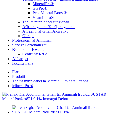
MineralPro®
GlyPro®
PeptiMineral Boost®
VitaminPro®
Taħlita minn qabel funzjonali
Aċidu organiku/Kalċju organiku
Attraenti tal-Għalf Akwatiku
Oħrajn
Protezzjoni tal-Annimali
Servizz Personalizzat
Kontroll tal-Kwalità
Ċentru ta' R&Ż
Aħbarijiet
Ikkuntattjana
Dar
Prodotti
Taħlita minn qabel ta' vitamini u minerali traċċa
MineralPro®