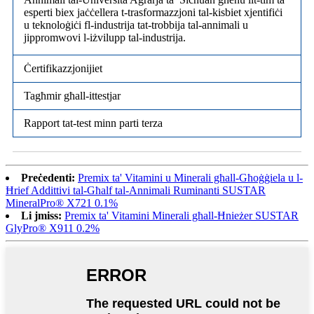
esperti biex jaċċellera t-trasformazzjoni tal-kisbiet xjentifiċi
u teknoloġiċi fl-industrija tat-trobbija tal-annimali u
jippromwovi l-iżvilupp tal-industrija.
Ċertifikazzjonijiet
Tagħmir għall-ittestjar
Rapport tat-test minn parti terza
Preċedenti:
Premix ta' Vitamini u Minerali għall-Għoġġiela u l-
Ħrief Addittivi tal-Għalf tal-Annimali Ruminanti SUSTAR
MineralPro® X721 0.1%
Li jmiss:
Premix ta' Vitamini Minerali għall-Ħnieżer SUSTAR
GlyPro® X911 0.2%