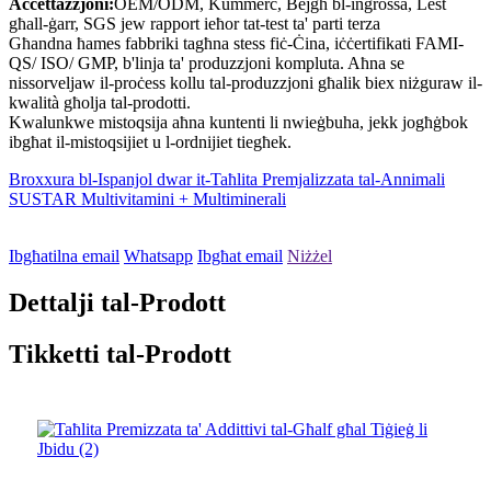
Aċċettazzjoni:
OEM/ODM, Kummerċ, Bejgħ bl-ingrossa, Lest
għall-ġarr, SGS jew rapport ieħor tat-test ta' parti terza
Għandna ħames fabbriki tagħna stess fiċ-Ċina, iċċertifikati FAMI-
QS/ ISO/ GMP, b'linja ta' produzzjoni kompluta. Aħna se
nissorveljaw il-proċess kollu tal-produzzjoni għalik biex niżguraw il-
kwalità għolja tal-prodotti.
Kwalunkwe mistoqsija aħna kuntenti li nwieġbuha, jekk jogħġbok
ibgħat il-mistoqsijiet u l-ordnijiet tiegħek.
Broxxura bl-Ispanjol dwar it-Taħlita Premjalizzata tal-Annimali
SUSTAR Multivitamini + Multiminerali
Ibgħatilna email
Whatsapp
Ibgħat email
Niżżel
Dettalji tal-Prodott
Tikketti tal-Prodott