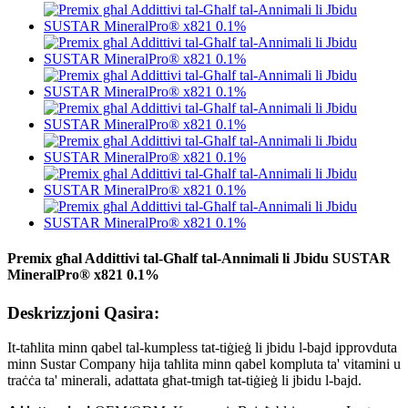
Premix għal Addittivi tal-Għalf tal-Annimali li Jbidu SUSTAR
MineralPro® x821 0.1%
Deskrizzjoni Qasira:
It-taħlita minn qabel tal-kumpless tat-tiġieġ li jbidu l-bajd ipprovduta
minn Sustar Company hija taħlita minn qabel kompluta ta' vitamini u
traċċa ta' minerali, adattata għat-tmigħ tat-tiġieġ li jbidu l-bajd.