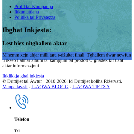
Profil tal-Kumpanija
Ikkuntattjana
Politika tal-Privatezza
Ibgħat Inkjesta:
Lest biex nitgħallem aktar
M'hemm xejn aħjar milli tara r-riżultat finali. Tgħallem dwar newfun
u ikseb l-aħħar album ta' kampjuni tal-prodott U għadek kif tlabt
aktar informazzjoni.
Ikklikkja għal inkjesta
© Drittijiet tal-Awtur - 2010-2026: Id-Drittijiet kollha Riżervati.
Mappa tas-sit
-
L-AQWA BLOGG
-
L-AQWA TIFTXA
Telefon
Tel