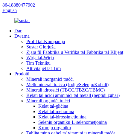
86-18880477902
English
Dar
Dwarna
Profil tal-Kumpanija
Sustar Glorjuża
Żjara fil-Fabbrika u Verifika tal-Fabbrika tal-Klijent
Wirja tal-Wirja
Tim Tekniku
Attivitajiet tat-Tim
Prodotti
Minerali inorganiċi traċċi
Melħ minerali traċċa (Jodju/Selenju/Kobalt)
Minerali idrossiċi (TBCC/TBZC/TBMC)
Kelati tal-aċidi amminiċi tal-metall (peptidi żgħar)
Minerali organiċi traċċi
Kelat tal-gliċina
Kelat tal-metionina
Kelat tal-idrossimetionina
Selenju organiku-L-selenometjonina
Kromju organiku
Taħlita minn qabel ta' vitamini u minerali traċċa