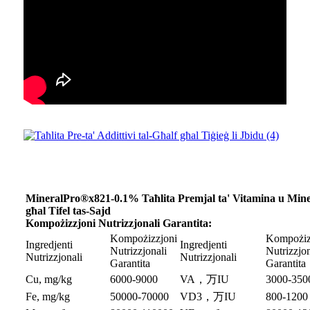
MineralPro®x821-0.1% Taħlita Premjal ta' Vitamina u Mine
għal Tifel tas-Sajd
Kompożizzjoni Nutrizzjonali Garantita:
Kompożizzjoni
Kompożiz
Ingredjenti
Ingredjenti
Nutrizzjonali
Nutrizzjon
Nutrizzjonali
Nutrizzjonali
Garantita
Garantita
Cu, mg/kg
6000-9000
VA，万IU
3000-350
Fe, mg/kg
50000-70000
VD3，万IU
800-1200