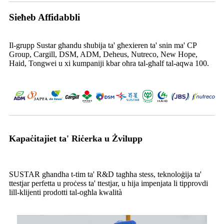
Sieħeb Affidabbli
Il-grupp Sustar għandu sħubija ta' għexieren ta' snin ma' CP
Group, Cargill, DSM, ADM, Deheus, Nutreco, New Hope,
Haid, Tongwei u xi kumpaniji kbar oħra tal-għalf tal-aqwa 100.
Kapaċitajiet ta' Riċerka u Żvilupp
SUSTAR għandha t-tim ta' R&D tagħha stess, teknoloġija ta'
ttestjar perfetta u proċess ta' ttestjar, u hija impenjata li tipprovdi
lill-klijenti prodotti tal-ogħla kwalità