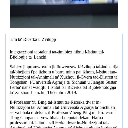
Tim ta' Riċerka u Żvilupp
Integrazzjoni tat-talenti tat-tim biex nibnu l-Istitut tal-
Bijoloġija ta' Lanzhi
Sabiex jippromwovu u jinfluwenzaw l-iżvilupp tal-industrija
tal-bhejjem f'pajjiżhom u barra minn pajjiżhom, l-Istitut tan-
Nutrizzjoni tal-Annimali ta' Xuzhou, il-Gvern tad-Distrett ta'
Tongshan, l-Università Agrarja ta' Sichuan u Jiangsu Sustar,
l-erba' naħat waqqfu l-Istitut tar-Riċerka tal-Bijoteknoloġija
ta' Xuzhou Lianzhi f'Diċembru 2019.
Il-Professur Yu Bing tal-Istitut tar-Riċerka dwar in-
Nutrizzjoni tal-Annimali tal-Università Agrarja ta’ Sichuan
serva bħala d-dekan, il-Professur Zheng Ping u l-Professur
Tong Gaogao servew bħala d-deputat dekan. Ħafna
professuri tal-Istitut tar-Riċerka dwar in-Nutrizzjoni tal-
Annimali tal-Università Agrarja ta’ Sichuan għenu lit-tim ta’