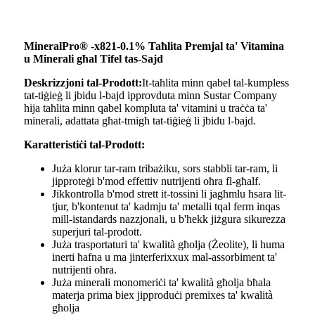
MineralPro® -x821-0.1% Taħlita Premjal ta' Vitamina
u Minerali għal Tifel tas-Sajd
Deskrizzjoni tal-Prodott:
It-taħlita minn qabel tal-kumpless
tat-tiġieġ li jbidu l-bajd ipprovduta minn Sustar Company
hija taħlita minn qabel kompluta ta' vitamini u traċċa ta'
minerali, adattata għat-tmigħ tat-tiġieġ li jbidu l-bajd.
Karatteristiċi tal-Prodott:
Juża klorur tar-ram tribażiku, sors stabbli tar-ram, li
jipproteġi b'mod effettiv nutrijenti oħra fl-għalf.
Jikkontrolla b'mod strett it-tossini li jagħmlu ħsara lit-
tjur, b'kontenut ta' kadmju ta' metalli tqal ferm inqas
mill-istandards nazzjonali, u b'hekk jiżgura sikurezza
superjuri tal-prodott.
Juża trasportaturi ta' kwalità għolja (Żeolite), li huma
inerti ħafna u ma jinterferixxux mal-assorbiment ta'
nutrijenti oħra.
Juża minerali monomeriċi ta' kwalità għolja bħala
materja prima biex jipproduċi premixes ta' kwalità
għolja