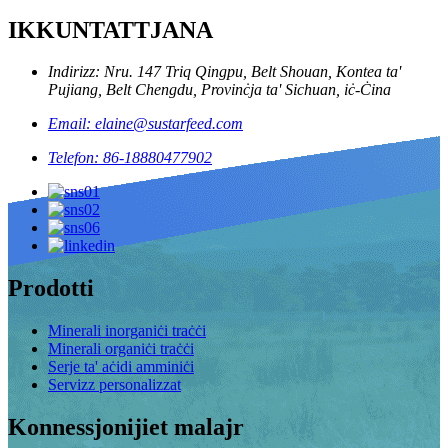
IKKUNTATTJANA
Indirizz: Nru. 147 Triq Qingpu, Belt Shouan, Kontea ta'
Pujiang, Belt Chengdu, Provinċja ta' Sichuan, iċ-Ċina
Email: elaine@sustarfeed.com
Telefon: 86-18880477902
Prodotti
Minerali inorganiċi traċċi
Minerali organiċi traċċi
Serje ta' aċidi amminiċi
Servizz personalizzat
Konnessjonijiet malajr