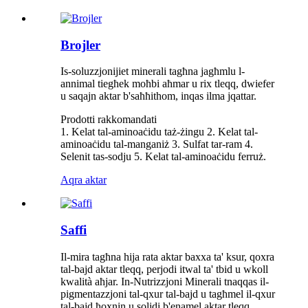
Brojler
Is-soluzzjonijiet minerali tagħna jagħmlu l-
annimal tiegħek moħbi aħmar u rix tleqq, dwiefer
u saqajn aktar b'saħħithom, inqas ilma jqattar.
Prodotti rakkomandati
1. Kelat tal-aminoaċidu taż-żingu 2. Kelat tal-
aminoaċidu tal-manganiż 3. Sulfat tar-ram 4.
Selenit tas-sodju 5. Kelat tal-aminoaċidu ferruż.
Aqra aktar
Saffi
Il-mira tagħna hija rata aktar baxxa ta' ksur, qoxra
tal-bajd aktar tleqq, perjodi itwal ta' tbid u wkoll
kwalità aħjar. In-Nutrizzjoni Minerali tnaqqas il-
pigmentazzjoni tal-qxur tal-bajd u tagħmel il-qxur
tal-bajd ħoxnin u solidi b'enamel aktar tleqq.