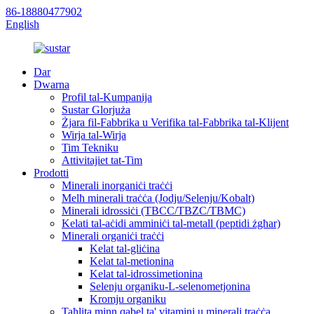
86-18880477902
English
Dar
Dwarna
Profil tal-Kumpanija
Sustar Glorjuża
Żjara fil-Fabbrika u Verifika tal-Fabbrika tal-Klijent
Wirja tal-Wirja
Tim Tekniku
Attivitajiet tat-Tim
Prodotti
Minerali inorganiċi traċċi
Melħ minerali traċċa (Jodju/Selenju/Kobalt)
Minerali idrossiċi (TBCC/TBZC/TBMC)
Kelati tal-aċidi amminiċi tal-metall (peptidi żgħar)
Minerali organiċi traċċi
Kelat tal-gliċina
Kelat tal-metionina
Kelat tal-idrossimetionina
Selenju organiku-L-selenometjonina
Kromju organiku
Taħlita minn qabel ta' vitamini u minerali traċċa