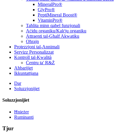
MineralPro®
GlyPro®
PeptiMineral Boost®
VitaminPro®
Taħlita minn qabel funzjonali
Aċidu organiku/Kalċju organiku
Attraenti tal-Għalf Akwatiku
Oħrajn
Protezzjoni tal-Annimali
Servizz Personalizzat
Kontroll tal-Kwalità
Ċentru ta' R&Ż
Aħbarijiet
Ikkuntattjana
Dar
Soluzzjonijiet
Soluzzjonijiet
Ħnieżer
Ruminanti
Tjur