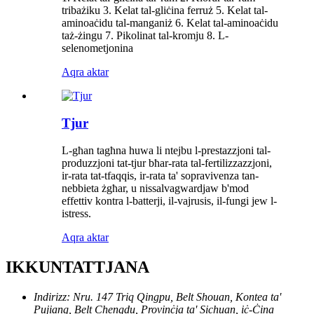
tribażiku 3. Kelat tal-gliċina ferruż 5. Kelat tal-
aminoaċidu tal-manganiż 6. Kelat tal-aminoaċidu
taż-żingu 7. Pikolinat tal-kromju 8. L-
selenometjonina
Aqra aktar
Tjur
L-għan tagħna huwa li ntejbu l-prestazzjoni tal-
produzzjoni tat-tjur bħar-rata tal-fertilizzazzjoni,
ir-rata tat-tfaqqis, ir-rata ta' sopravivenza tan-
nebbieta żgħar, u nissalvagwardjaw b'mod
effettiv kontra l-batterji, il-vajrusis, il-fungi jew l-
istress.
Aqra aktar
IKKUNTATTJANA
Indirizz: Nru. 147 Triq Qingpu, Belt Shouan, Kontea ta'
Pujiang, Belt Chengdu, Provinċja ta' Sichuan, iċ-Ċina