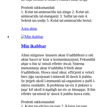
Prodotti rakkomandati
1. Kelat tal-aminoaċidu taż-żingu 2. Kelat tal-
aminoaċidu tal-manganiż 3. Sulfat tar-ram 4.
Selenit tas-sodju 5. Kelat tal-aminoaċidu ferruż.
Aqra aktar
Min ikabbar
Aħna niżguraw imsaren aktar b'saħħithom u rati
aktar baxxi ta' ksur u kontaminazzjoni; Fekundità
aħjar u ħin ta' tnissil effettiv itwal; Sistema
immunitarja aktar b'saħħitha b'frieħ aktar
b'saħħithom. Huwa mod sikur, effiċjenti u veloċi
biex jiġu razzjonati l-minerali lil dawk li jrabbu.
Se jtejjeb ukoll l-immunità tal-organiżmi u jtaffi l-
istress ossidattiv. Il-problema tar-rix li jinkiser u
jaqa' kif ukoll it-tqattigħ tar-rix se titnaqqas. Il-ħin
effettiv tat-tnissil ta' dawk li jrabbu huwa estiż.
Prodotti rakkomandati
1. Kelat tal-gliċina tar-ram 2. Klorur tar-ram