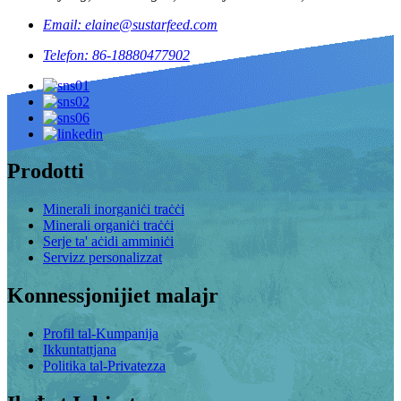
Email: elaine@sustarfeed.com
Telefon: 86-18880477902
Prodotti
Minerali inorganiċi traċċi
Minerali organiċi traċċi
Serje ta' aċidi amminiċi
Servizz personalizzat
Konnessjonijiet malajr
Profil tal-Kumpanija
Ikkuntattjana
Politika tal-Privatezza