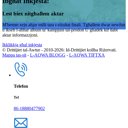
Ibgħat Inkjesta:
Lest biex nitgħallem aktar
M'hemm xejn aħjar milli tara r-riżultat finali. Tgħallem dwar newfun
u ikseb l-aħħar album ta' kampjuni tal-prodott U għadek kif tlabt
aktar informazzjoni.
Ikklikkja għal inkjesta
© Drittijiet tal-Awtur - 2010-2026: Id-Drittijiet kollha Riżervati.
Mappa tas-sit
-
L-AQWA BLOGG
-
L-AQWA TIFTXA
Telefon
Tel
86-18880477902