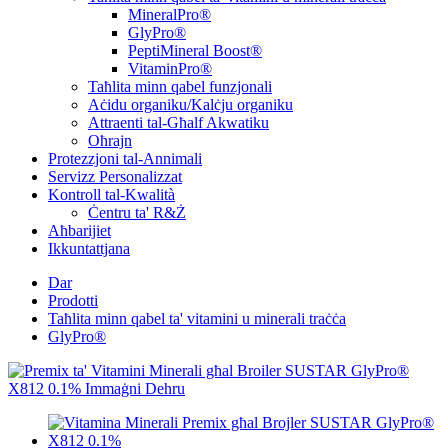
MineralPro®
GlyPro®
PeptiMineral Boost®
VitaminPro®
Taħlita minn qabel funzjonali
Aċidu organiku/Kalċju organiku
Attraenti tal-Għalf Akwatiku
Oħrajn
Protezzjoni tal-Annimali
Servizz Personalizzat
Kontroll tal-Kwalità
Ċentru ta' R&Ż
Aħbarijiet
Ikkuntattjana
Dar
Prodotti
Taħlita minn qabel ta' vitamini u minerali traċċa
GlyPro®