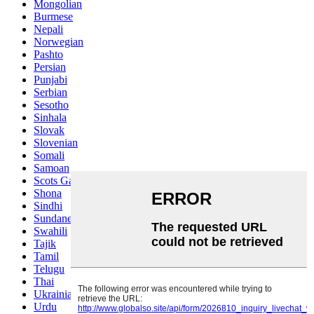
Mongolian
Burmese
Nepali
Norwegian
Pashto
Persian
Punjabi
Serbian
Sesotho
Sinhala
Slovak
Slovenian
Somali
Samoan
Scots Gaelic
Shona
Sindhi
Sundanese
Swahili
Tajik
Tamil
Telugu
Thai
Ukrainian
Urdu