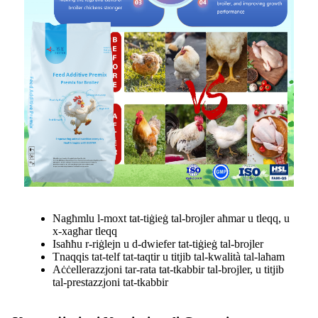
Nagħmlu l-moxt tat-tiġieġ tal-brojler aħmar u tleqq, u
x-xagħar tleqq
Isaħħu r-riġlejn u d-dwiefer tat-tiġieġ tal-brojler
Tnaqqis tat-telf tat-taqtir u titjib tal-kwalità tal-laħam
Aċċellerazzjoni tar-rata tat-tkabbir tal-brojler, u titjib
tal-prestazzjoni tat-tkabbir