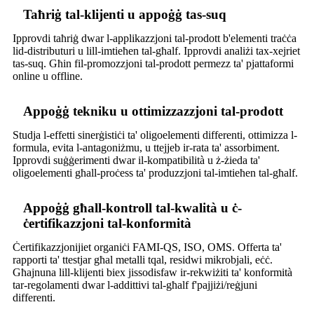
Taħriġ tal-klijenti u appoġġ tas-suq
Ipprovdi taħriġ dwar l-applikazzjoni tal-prodott b'elementi traċċa
lid-distributuri u lill-imtieħen tal-għalf. Ipprovdi analiżi tax-xejriet
tas-suq. Għin fil-promozzjoni tal-prodott permezz ta' pjattaformi
online u offline.
Appoġġ tekniku u ottimizzazzjoni tal-prodott
Studja l-effetti sinerġistiċi ta' oligoelementi differenti, ottimizza l-
formula, evita l-antagoniżmu, u ttejjeb ir-rata ta' assorbiment.
Ipprovdi suġġerimenti dwar il-kompatibilità u ż-żieda ta'
oligoelementi għall-proċess ta' produzzjoni tal-imtieħen tal-għalf.
Appoġġ għall-kontroll tal-kwalità u ċ-
ċertifikazzjoni tal-konformità
Ċertifikazzjonijiet organiċi FAMI-QS, ISO, OMS. Offerta ta'
rapporti ta' ttestjar għal metalli tqal, residwi mikrobjali, eċċ.
Għajnuna lill-klijenti biex jissodisfaw ir-rekwiżiti ta' konformità
tar-regolamenti dwar l-addittivi tal-għalf f'pajjiżi/reġjuni
differenti.