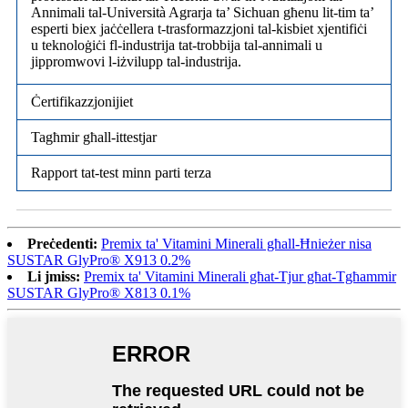
Annimali tal-Università Agrarja ta’ Sichuan għenu lit-tim ta’
esperti biex jaċċellera t-trasformazzjoni tal-kisbiet xjentifiċi
u teknoloġiċi fl-industrija tat-trobbija tal-annimali u
jippromwovi l-iżvilupp tal-industrija.
Ċertifikazzjonijiet
Tagħmir għall-ittestjar
Rapport tat-test minn parti terza
Preċedenti:
Premix ta' Vitamini Minerali għall-Ħnieżer nisa
SUSTAR GlyPro® X913 0.2%
Li jmiss:
Premix ta' Vitamini Minerali għat-Tjur għat-Tgħammir
SUSTAR GlyPro® X813 0.1%