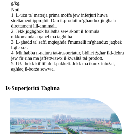
g/kg
Noti
1. L-użu ta' materja prima moffa jew inferjuri huwa
strettament ipprojbit. Dan il-prodott m'għandux jingħata
direttament lill-annimali.
2. Jekk jogħġbok ħallatha sew skont il-formula
rakkomandata qabel ma tagħtiha.
3. L-għadd ta' saffi mqiegħda f'munzelli m'għandux jaqbeż
l-għaxra.
4. Minħabba n-natura tat-trasportatur, bidliet żgħar fid-dehra
jew fir-riħa ma jaffettwawx il-kwalità tal-prodott.
5. Uża hekk kif tiftaħ il-pakkett. Jekk ma tkunx intużat,
agħlaq il-borża sewwa.
Is-Superjorità Tagħna