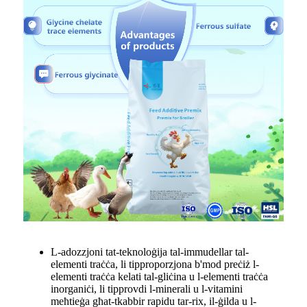
L-adozzjoni tat-teknoloġija tal-immudellar tal-
elementi traċċa, li tipproporzjona b'mod preċiż l-
elementi traċċa kelati tal-gliċina u l-elementi traċċa
inorganiċi, li tipprovdi l-minerali u l-vitamini
meħtieġa għat-tkabbir rapidu tar-rix, il-ġilda u l-