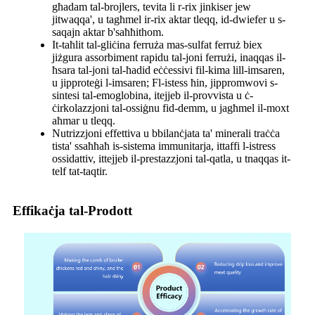
għadam tal-brojlers, tevita li r-rix jinkiser jew
jitwaqqa', u tagħmel ir-rix aktar tleqq, id-dwiefer u s-
saqajn aktar b'saħħithom.
It-taħlit tal-gliċina ferruża mas-sulfat ferruż biex
jiżgura assorbiment rapidu tal-joni ferrużi, inaqqas il-
ħsara tal-joni tal-ħadid eċċessivi fil-kima lill-imsaren,
u jipproteġi l-imsaren; Fl-istess ħin, jippromwovi s-
sintesi tal-emoglobina, itejjeb il-provvista u ċ-
ċirkolazzjoni tal-ossiġnu fid-demm, u jagħmel il-moxt
aħmar u tleqq.
Nutrizzjoni effettiva u bbilanċjata ta' minerali traċċa
tista' ssaħħaħ is-sistema immunitarja, ittaffi l-istress
ossidattiv, ittejjeb il-prestazzjoni tal-qatla, u tnaqqas it-
telf tat-taqtir.
Effikaċja tal-Prodott