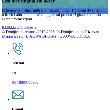
Lest biex nitgħallem aktar
M'hemm xejn aħjar milli tara r-riżultat finali. Tgħallem dwar newfun
u ikseb l-aħħar album ta' kampjuni tal-prodott U għadek kif tlabt
aktar informazzjoni.
Ikklikkja għal inkjesta
© Drittijiet tal-Awtur - 2010-2026: Id-Drittijiet kollha Riżervati.
Mappa tas-sit
-
L-AQWA BLOGG
-
L-AQWA TIFTXA
Telefon
Tel
86-18880477902
E-mail