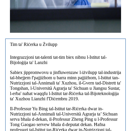
Tim ta' Riċerka u Żvilupp
Integrazzjoni tat-talenti tat-tim biex nibnu l-Istitut tal-
Bijoloġija ta' Lanzhi
Sabiex jippromwovu u jinfluwenzaw l-iżvilupp tal-industrija
tal-bhejjem f'pajjiżhom u barra minn pajjiżhom, l-Istitut tan-
Nutrizzjoni tal-Annimali ta' Xuzhou, il-Gvern tad-Distrett ta'
Tongshan, l-Università Agrarja ta' Sichuan u Jiangsu Sustar,
l-erba' naħat waqqfu l-Istitut tar-Riċerka tal-Bijoteknoloġija
ta' Xuzhou Lianzhi f'Diċembru 2019.
Il-Professur Yu Bing tal-Istitut tar-Riċerka dwar in-
Nutrizzjoni tal-Annimali tal-Università Agrarja ta’ Sichuan
serva bħala d-dekan, il-Professur Zheng Ping u l-Professur
Tong Gaogao servew bħala d-deputat dekan. Ħafna
professuri tal-Istitut tar-Riċerka dwar in-Nutrizzjoni tal-