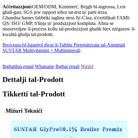
Aċċettazzjoni:
OEM/ODM, Kummerċ, Bejgħ bl-ingrossa, Lest
għall-ġarr, SGS jew rapport ieħor tat-test ta' parti terza
Għandna ħames fabbriki tagħna stess fiċ-Ċina, iċċertifikati FAMI-
QS/ ISO/ GMP, b'linja ta' produzzjoni kompluta. Aħna se
nissorveljaw il-proċess kollu tal-produzzjoni għalik biex niżguraw il-
kwalità għolja tal-prodotti.
Broxxura bl-Ispanjol dwar it-Taħlita Premjalizzata tal-Annimali
SUSTAR Multivitamini + Multiminerali
Ibgħatilna email
Whatsapp
Ibgħat email
Niżżel
Dettalji tal-Prodott
Tikketti tal-Prodott
Miżuri Tekniċi