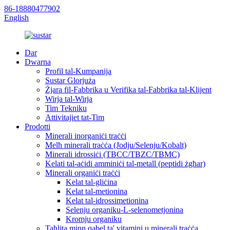
86-18880477902
English
Dar
Dwarna
Profil tal-Kumpanija
Sustar Glorjuża
Żjara fil-Fabbrika u Verifika tal-Fabbrika tal-Klijent
Wirja tal-Wirja
Tim Tekniku
Attivitajiet tat-Tim
Prodotti
Minerali inorganiċi traċċi
Melħ minerali traċċa (Jodju/Selenju/Kobalt)
Minerali idrossiċi (TBCC/TBZC/TBMC)
Kelati tal-aċidi amminiċi tal-metall (peptidi żgħar)
Minerali organiċi traċċi
Kelat tal-gliċina
Kelat tal-metionina
Kelat tal-idrossimetionina
Selenju organiku-L-selenometjonina
Kromju organiku
Taħlita minn qabel ta' vitamini u minerali traċċa