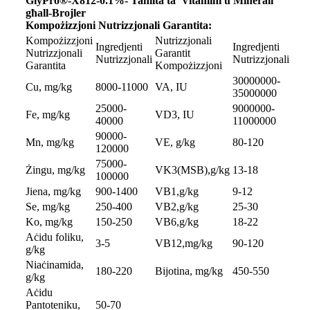
GlyPro®-X812-0.1%- Taħlita ta' Vitamini u Minerali
għall-Brojler
Kompożizzjoni Nutrizzjonali Garantita:
Kompożizzjoni
Nutrizzjonali
Ingredjenti
Ingredjenti
Nutrizzjonali
Garantit
Nutrizzjonali
Nutrizzjonali
Garantita
Kompożizzjoni
30000000-
Cu, mg/kg
8000-11000
VA, IU
35000000
25000-
9000000-
Fe, mg/kg
VD3, IU
40000
11000000
90000-
Mn, mg/kg
VE, g/kg
80-120
120000
75000-
Żingu, mg/kg
VK3(MSB),g/kg
13-18
100000
Jiena, mg/kg
900-1400
VB1,g/kg
9-12
Se, mg/kg
250-400
VB2,g/kg
25-30
Ko, mg/kg
150-250
VB6,g/kg
18-22
Aċidu foliku,
3-5
VB12,mg/kg
90-120
g/kg
Niaċinamida,
180-220
Bijotina, mg/kg
450-550
g/kg
Aċidu
Pantoteniku,
50-70