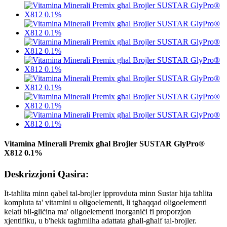
Vitamina Minerali Premix għal Brojler SUSTAR GlyPro®
X812 0.1%
Deskrizzjoni Qasira:
It-taħlita minn qabel tal-brojler ipprovduta minn Sustar hija taħlita
kompluta ta' vitamini u oligoelementi, li tgħaqqad oligoelementi
kelati bil-gliċina ma' oligoelementi inorganiċi fi proporzjon
xjentifiku, u b'hekk tagħmilha adattata għall-għalf tal-brojler.