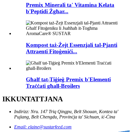
Premix Minerali ta' Vitamina Kelata
b'Peptidi Żgħar...
Kompost taż-Żejt Essenzjali tal-Pjanti
Attraenti Fitoġeniċi...
Għalf tat-Tiġieġ Premix b'Elementi
Traċċati għall-Broilers
IKKUNTATTJANA
Indirizz: Nru. 147 Triq Qingpu, Belt Shouan, Kontea ta'
Pujiang, Belt Chengdu, Provinċja ta' Sichuan, iċ-Ċina
Email: elaine@sustarfeed.com