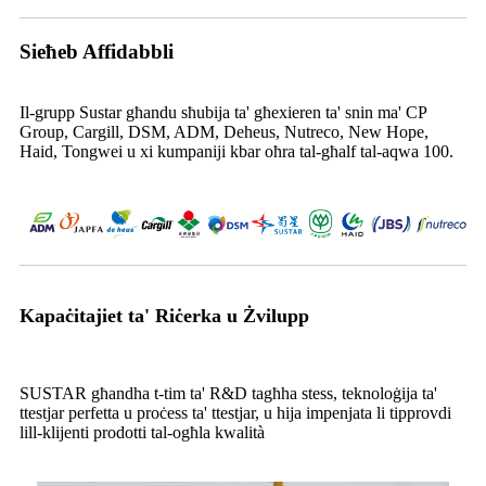
Sieħeb Affidabbli
Il-grupp Sustar għandu sħubija ta' għexieren ta' snin ma' CP
Group, Cargill, DSM, ADM, Deheus, Nutreco, New Hope,
Haid, Tongwei u xi kumpaniji kbar oħra tal-għalf tal-aqwa 100.
Kapaċitajiet ta' Riċerka u Żvilupp
SUSTAR għandha t-tim ta' R&D tagħha stess, teknoloġija ta'
ttestjar perfetta u proċess ta' ttestjar, u hija impenjata li tipprovdi
lill-klijenti prodotti tal-ogħla kwalità