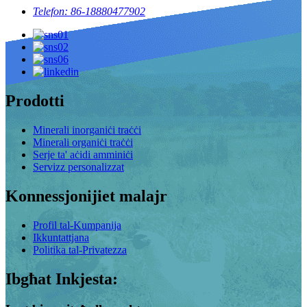
Telefon: 86-18880477902
Prodotti
Minerali inorganiċi traċċi
Minerali organiċi traċċi
Serje ta' aċidi amminiċi
Servizz personalizzat
Konnessjonijiet malajr
Profil tal-Kumpanija
Ikkuntattjana
Politika tal-Privatezza
Ibgħat Inkjesta: