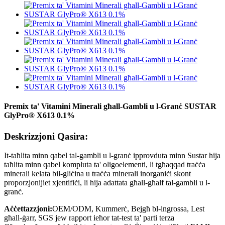
Premix ta' Vitamini Minerali għall-Gambli u l-Granċ SUSTAR
GlyPro® X613 0.1%
Deskrizzjoni Qasira:
It-taħlita minn qabel tal-gambli u l-granċ ipprovduta minn Sustar hija
taħlita minn qabel kompluta ta' oligoelementi, li tgħaqqad traċċa
minerali kelata bil-gliċina u traċċa minerali inorganiċi skont
proporzjonijiet xjentifiċi, li hija adattata għall-għalf tal-gambli u l-
granċ.
Aċċettazzjoni:
OEM/ODM, Kummerċ, Bejgħ bl-ingrossa, Lest
għall-ġarr, SGS jew rapport ieħor tat-test ta' parti terza