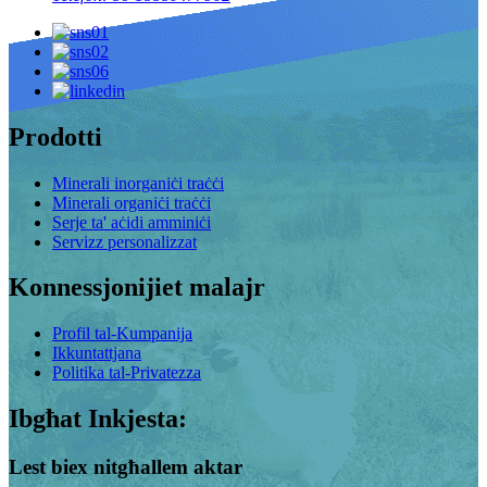
Prodotti
Minerali inorganiċi traċċi
Minerali organiċi traċċi
Serje ta' aċidi amminiċi
Servizz personalizzat
Konnessjonijiet malajr
Profil tal-Kumpanija
Ikkuntattjana
Politika tal-Privatezza
Ibgħat Inkjesta:
Lest biex nitgħallem aktar