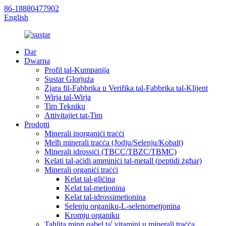
86-18880477902
English
Dar
Dwarna
Profil tal-Kumpanija
Sustar Glorjuża
Żjara fil-Fabbrika u Verifika tal-Fabbrika tal-Klijent
Wirja tal-Wirja
Tim Tekniku
Attivitajiet tat-Tim
Prodotti
Minerali inorganiċi traċċi
Melħ minerali traċċa (Jodju/Selenju/Kobalt)
Minerali idrossiċi (TBCC/TBZC/TBMC)
Kelati tal-aċidi amminiċi tal-metall (peptidi żgħar)
Minerali organiċi traċċi
Kelat tal-gliċina
Kelat tal-metionina
Kelat tal-idrossimetionina
Selenju organiku-L-selenometjonina
Kromju organiku
Taħlita minn qabel ta' vitamini u minerali traċċa