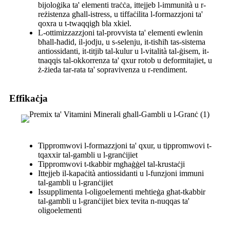
bijoloġika ta' elementi traċċa, ittejjeb l-immunità u r-
reżistenza għall-istress, u tiffaċilita l-formazzjoni ta'
qoxra u t-twaqqigħ bla xkiel.
L-ottimizzazzjoni tal-provvista ta' elementi ewlenin
bħall-ħadid, il-jodju, u s-selenju, it-tisħiħ tas-sistema
antiossidanti, it-titjib tal-kulur u l-vitalità tal-ġisem, it-
tnaqqis tal-okkorrenza ta' qxur rotob u deformitajiet, u
ż-żieda tar-rata ta' sopravivenza u r-rendiment.
Effikaċja
Tippromwovi l-formazzjoni ta' qxur, u tippromwovi t-
tqaxxir tal-gambli u l-granċijiet
Tippromwovi t-tkabbir mgħaġġel tal-krustaċji
Ittejjeb il-kapaċità antiossidanti u l-funzjoni immuni
tal-gambli u l-granċijiet
Issupplimenta l-oligoelementi meħtieġa għat-tkabbir
tal-gambli u l-granċijiet biex tevita n-nuqqas ta'
oligoelementi