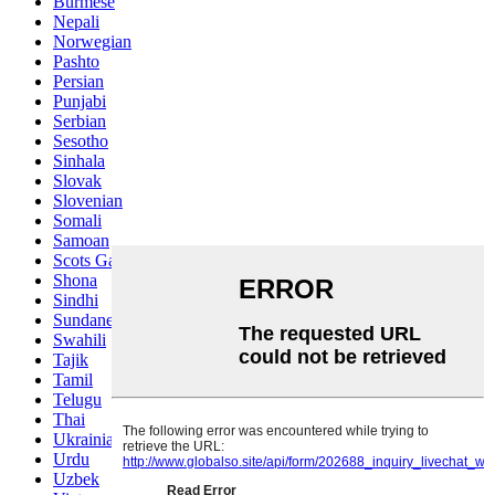
Burmese
Nepali
Norwegian
Pashto
Persian
Punjabi
Serbian
Sesotho
Sinhala
Slovak
Slovenian
Somali
Samoan
Scots Gaelic
Shona
Sindhi
Sundanese
Swahili
Tajik
Tamil
Telugu
Thai
Ukrainian
Urdu
Uzbek