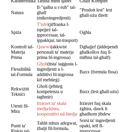
Karatteristika
Taħlita minn qabel
Għalf Komplet
Il-"qalba u r-ruħ" tal-
"Prodott lest" lest
Natura
għalf
għall-użu dirett
(mikroingredjenti)
T'isfel
(jiffranka l-
ispejjeż tal-
Spiża
Ogħla
ipproċessar, tal-
ippakkjar, tat-trasport)
Kontroll tal-
Qawwi
(akkwist
Dgħajjef (jiddependi
Materja
personali ta' materja
għalkollox fuq il-
Prima
prima bl-ingrossa)
mitħna tal-għalf)
Għoli
(tista' taġġusta l-
Flessibilità
ingredjenti u l-
Baxx (formula fissa)
tal-Formula
addittivi bl-ingrossa
kif meħtieġ)
Għoli (jeħtieġ
Rekwiżiti
kompetenza u
Baxx (lest għall-użu)
Tekniċi
tagħmir)
Irziezet ta' skala
Irziezet fuq skala
Utenti fil-
medja/kbira,
żgħira, dawk li
Mira
kooperattivi tal-biedja
għadhom jibdew
Sorsi ta' ingredjenti
Taħlit mhux adegwat,
Punti ta'
opaki, telf fl-
żbalji fil-formula,
Riskju tal-
ipproċessar,