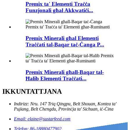
Premix ta' Elementi Traċċa
Funzjonali għal Akkwatiċi...
Premix Minerali għal Elementi
Traċċati tal-Baqar taċ-Ċanga P...
Premix Minerali għall-Baqar tal-
Ħalib Elementi Traċċati...
IKKUNTATTJANA
Indirizz: Nru. 147 Triq Qingpu, Belt Shouan, Kontea ta'
Pujiang, Belt Chengdu, Provinċja ta' Sichuan, iċ-Ċina
Email: elaine@sustarfeed.com
Telefon: 86-18880477902