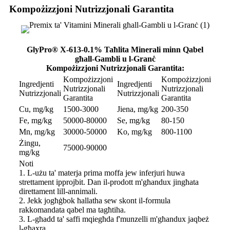
Kompożizzjoni Nutrizzjonali Garantita
GlyPro® X-613-0.1% Taħlita Minerali minn Qabel
għall-Gambli u l-Granċ
Kompożizzjoni Nutrizzjonali Garantita:
Kompożizzjoni
Kompożizzjoni
Ingredjenti
Ingredjenti
Nutrizzjonali
Nutrizzjonali
Nutrizzjonali
Nutrizzjonali
Garantita
Garantita
Cu, mg/kg
1500-3000
Jiena, mg/kg
200-350
Fe, mg/kg
50000-80000
Se, mg/kg
80-150
Mn, mg/kg
30000-50000
Ko, mg/kg
800-1100
Żingu,
75000-90000
mg/kg
Noti
1. L-użu ta' materja prima moffa jew inferjuri huwa
strettament ipprojbit. Dan il-prodott m'għandux jingħata
direttament lill-annimali.
2. Jekk jogħġbok ħallatha sew skont il-formula
rakkomandata qabel ma tagħtiha.
3. L-għadd ta' saffi mqiegħda f'munzelli m'għandux jaqbeż
l-għaxra.