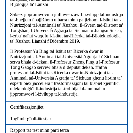
Bijoloġija ta' Lanzhi
Sabiex jippromwovu u jinfluwenzaw l-iżvilupp tal-industrija
tal-bhejjem f'pajjiżhom u barra minn pajjiżhom, l-Istitut tan-
Nutrizzjoni tal-Annimali ta' Xuzhou, il-Gvern tad-Distrett ta'
Tongshan, l-Università Agrarja ta' Sichuan u Jiangsu Sustar,
l-erba' naħat waqqfu l-Istitut tar-Riċerka tal-Bijoteknoloġija
ta' Xuzhou Lianzhi f'Diċembru 2019.
Il-Professur Yu Bing tal-Istitut tar-Riċerka dwar in-
Nutrizzjoni tal-Annimali tal-Università Agrarja ta’ Sichuan
serva bħala d-dekan, il-Professur Zheng Ping u l-Professur
Tong Gaogao servew bħala d-deputat dekan. Ħafna
professuri tal-Istitut tar-Riċerka dwar in-Nutrizzjoni tal-
Annimali tal-Università Agrarja ta’ Sichuan għenu lit-tim ta’
esperti biex jaċċellera t-trasformazzjoni tal-kisbiet xjentifiċi
u teknoloġiċi fl-industrija tat-trobbija tal-annimali u
jippromwovi l-iżvilupp tal-industrija.
Ċertifikazzjonijiet
Tagħmir għall-ittestjar
Rapport tat-test minn parti terza