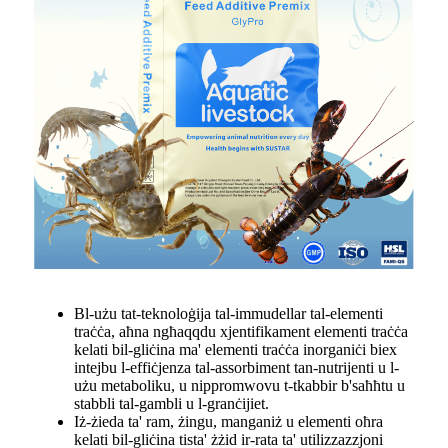
Bl-użu tat-teknoloġija tal-immudellar tal-elementi
traċċa, aħna ngħaqqdu xjentifikament elementi traċċa
kelati bil-gliċina ma' elementi traċċa inorganiċi biex
intejbu l-effiċjenza tal-assorbiment tan-nutrijenti u l-
użu metaboliku, u nippromwovu t-tkabbir b'saħħtu u
stabbli tal-gambli u l-granċijiet.
Iż-żieda ta' ram, żingu, manganiż u elementi oħra
kelati bil-gliċina tista' żżid ir-rata ta' utilizzazzjoni