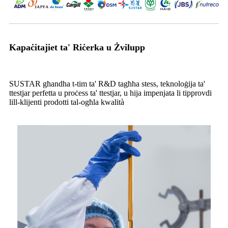
Kapaċitajiet ta' Riċerka u Żvilupp
SUSTAR għandha t-tim ta' R&D tagħha stess, teknoloġija ta'
ttestjar perfetta u proċess ta' ttestjar, u hija impenjata li tipprovdi
lill-klijenti prodotti tal-ogħla kwalità