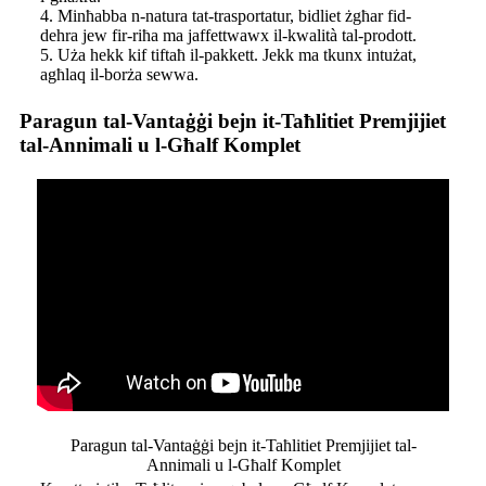
4. Minħabba n-natura tat-trasportatur, bidliet żgħar fid-
dehra jew fir-riħa ma jaffettwawx il-kwalità tal-prodott.
5. Uża hekk kif tiftaħ il-pakkett. Jekk ma tkunx intużat,
agħlaq il-borża sewwa.
Paragun tal-Vantaġġi bejn it-Taħlitiet Premjijiet
tal-Annimali u l-Għalf Komplet
Paragun tal-Vantaġġi bejn it-Taħlitiet Premjijiet tal-
Annimali u l-Għalf Komplet