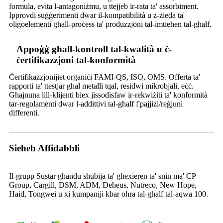
formula, evita l-antagoniżmu, u ttejjeb ir-rata ta' assorbiment.
Ipprovdi suġġerimenti dwar il-kompatibilità u ż-żieda ta'
oligoelementi għall-proċess ta' produzzjoni tal-imtieħen tal-għalf.
Appoġġ għall-kontroll tal-kwalità u ċ-
ċertifikazzjoni tal-konformità
Ċertifikazzjonijiet organiċi FAMI-QS, ISO, OMS. Offerta ta'
rapporti ta' ttestjar għal metalli tqal, residwi mikrobjali, eċċ.
Għajnuna lill-klijenti biex jissodisfaw ir-rekwiżiti ta' konformità
tar-regolamenti dwar l-addittivi tal-għalf f'pajjiżi/reġjuni
differenti.
Sieħeb Affidabbli
Il-grupp Sustar għandu sħubija ta' għexieren ta' snin ma' CP
Group, Cargill, DSM, ADM, Deheus, Nutreco, New Hope,
Haid, Tongwei u xi kumpaniji kbar oħra tal-għalf tal-aqwa 100.