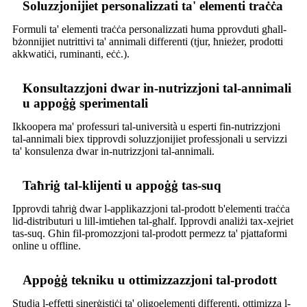
Soluzzjonijiet personalizzati ta' elementi traċċa
Formuli ta' elementi traċċa personalizzati huma pprovduti għall-
bżonnijiet nutrittivi ta' annimali differenti (tjur, ħnieżer, prodotti
akkwatiċi, ruminanti, eċċ.).
Konsultazzjoni dwar in-nutrizzjoni tal-annimali
u appoġġ sperimentali
Ikkoopera ma' professuri tal-università u esperti fin-nutrizzjoni
tal-annimali biex tipprovdi soluzzjonijiet professjonali u servizzi
ta' konsulenza dwar in-nutrizzjoni tal-annimali.
Taħriġ tal-klijenti u appoġġ tas-suq
Ipprovdi taħriġ dwar l-applikazzjoni tal-prodott b'elementi traċċa
lid-distributuri u lill-imtieħen tal-għalf. Ipprovdi analiżi tax-xejriet
tas-suq. Għin fil-promozzjoni tal-prodott permezz ta' pjattaformi
online u offline.
Appoġġ tekniku u ottimizzazzjoni tal-prodott
Studja l-effetti sinerġistiċi ta' oligoelementi differenti, ottimizza l-