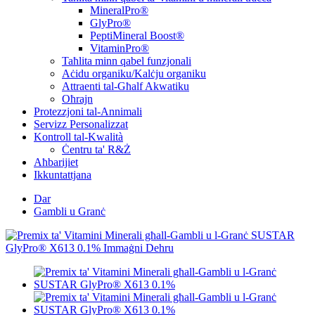
MineralPro®
GlyPro®
PeptiMineral Boost®
VitaminPro®
Taħlita minn qabel funzjonali
Aċidu organiku/Kalċju organiku
Attraenti tal-Għalf Akwatiku
Oħrajn
Protezzjoni tal-Annimali
Servizz Personalizzat
Kontroll tal-Kwalità
Ċentru ta' R&Ż
Aħbarijiet
Ikkuntattjana
Dar
Gambli u Granċ