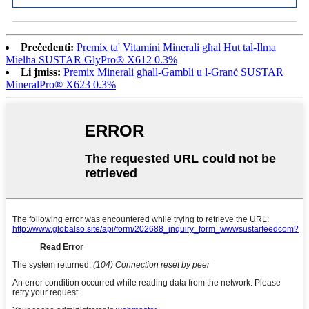
Preċedenti:
Premix ta' Vitamini Minerali għal Ħut tal-Ilma
Mielħa SUSTAR GlyPro® X612 0.3%
Li jmiss:
Premix Minerali għall-Gambli u l-Granċ SUSTAR
MineralPro® X623 0.3%