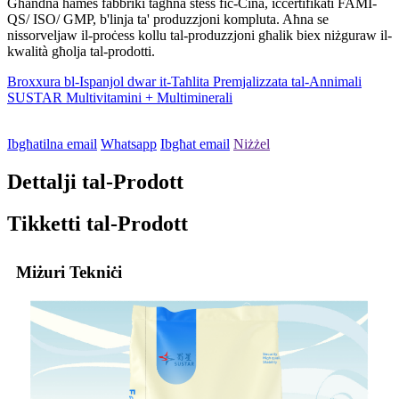
Għandna ħames fabbriki tagħna stess fiċ-Ċina, iċċertifikati FAMI-
QS/ ISO/ GMP, b'linja ta' produzzjoni kompluta. Aħna se
nissorveljaw il-proċess kollu tal-produzzjoni għalik biex niżguraw il-
kwalità għolja tal-prodotti.
Broxxura bl-Ispanjol dwar it-Taħlita Premjalizzata tal-Annimali
SUSTAR Multivitamini + Multiminerali
Ibgħatilna email
Whatsapp
Ibgħat email
Niżżel
Dettalji tal-Prodott
Tikketti tal-Prodott
Miżuri Tekniċi