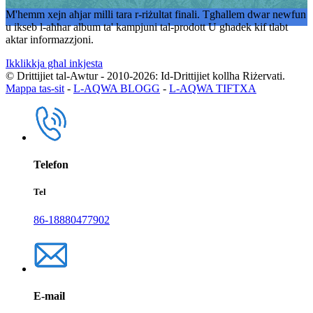
M'hemm xejn aħjar milli tara r-riżultat finali. Tgħallem dwar newfun
u ikseb l-aħħar album ta' kampjuni tal-prodott U għadek kif tlabt
aktar informazzjoni.
Ikklikkja għal inkjesta
© Drittijiet tal-Awtur - 2010-2026: Id-Drittijiet kollha Riżervati.
Mappa tas-sit
-
L-AQWA BLOGG
-
L-AQWA TIFTXA
Telefon
Tel
86-18880477902
E-mail