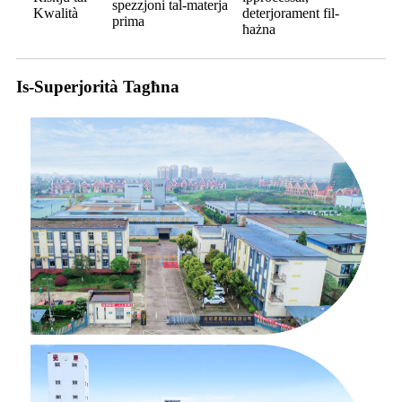
spezzjoni tal-materja
Kwalità
deterjorament fil-
prima
ħażna
Is-Superjorità Tagħna