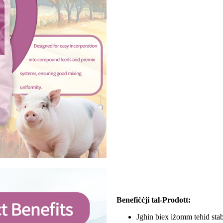
Benefiċċji tal-Prodott:
Jgħin biex iżomm teħid stabbl