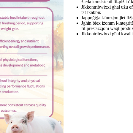
żieda konsistenti fil-piż ta'
Jikkontribwixxi għal użu effi
tat-tkabbir.
Jappoġġja l-funzjonijiet fiż
Jgħin biex iżomm l-integrità
fil-prestazzjoni waqt produz
Jikkontribwixxi għal kwalità