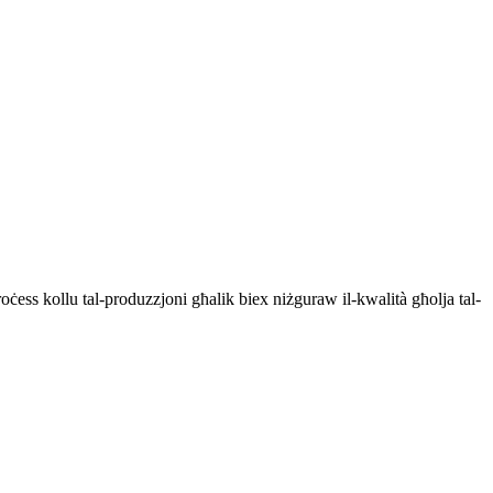
ċess kollu tal-produzzjoni għalik biex niżguraw il-kwalità għolja tal-