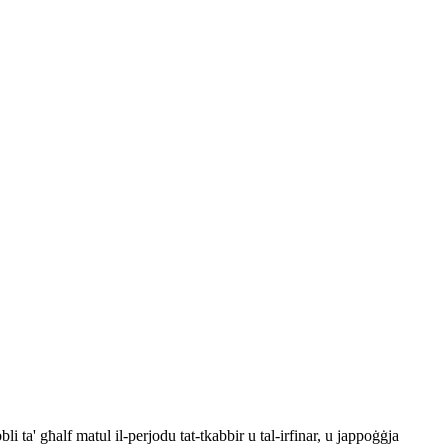
i ta' għalf matul il-perjodu tat-tkabbir u tal-irfinar, u jappoġġja