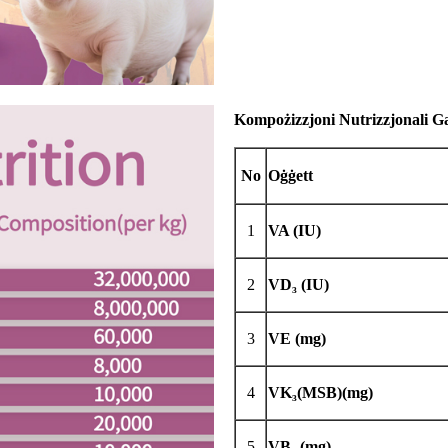
Kompożizzjoni Nutrizzjonali G
No
Oġġett
1
VA (IU)
2
VD₃ (IU)
3
VE (mg)
4
VK₃(MSB)(mg)
5
VB₁ (mg)