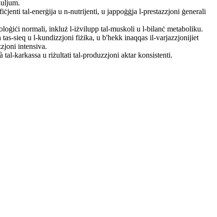
 kuljum.
ċjenti tal-enerġija u n-nutrijenti, u jappoġġja l-prestazzjoni ġenerali
joloġiċi normali, inkluż l-iżvilupp tal-muskoli u l-bilanċ metaboliku.
 tas-sieq u l-kundizzjoni fiżika, u b'hekk inaqqas il-varjazzjonijiet
zjoni intensiva.
 tal-karkassa u riżultati tal-produzzjoni aktar konsistenti
.