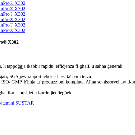
Pro® X302
r, li tappoġġja tkabbir rapidu, effiċjenza fl-għalf, u saħħa ġenerali.
 SGS jew rapport ieħor tat-test ta' parti terza
ISO/ GMP, b'linja ta' produzzjoni kompluta. Aħna se nissorveljaw il-pro
 il-mistoqsijiet u l-ordnijiet tiegħek.
ltivitamini SUSTAR