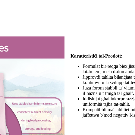
Karatteristiċi tal-Prodott:
Formulat bir-reqqa biex jisso
tat-tmiem, meta d-domanda g
Jipprovdi taħlita bilanċjata 
kontinwu u l-iżvilupp tat-tes
Juża forom stabbli ta' vitami
il-ħażna u t-tmigħ tal-għalf.
Iddisinjat għal inkorporazzjo
uniformità tajba tat-taħlit.
Kompatibbli ma' taħlitiet m
jaffettwa b'mod negattiv l-is