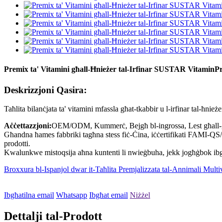
Premix ta' Vitamini għall-Ħnieżer tal-Irfinar SUSTAR Vitamin
Deskrizzjoni Qasira:
Taħlita bilanċjata ta' vitamini mfassla għat-tkabbir u l-irfinar tal-ħnieże
Aċċettazzjoni:
OEM/ODM, Kummerċ, Bejgħ bl-ingrossa, Lest għall-ġarr,
Għandna ħames fabbriki tagħna stess fiċ-Ċina, iċċertifikati FAMI-QS/ 
prodotti.
Kwalunkwe mistoqsija aħna kuntenti li nwieġbuha, jekk jogħġbok ibgħat
Broxxura bl-Ispanjol dwar it-Taħlita Premjalizzata tal-Annimali Mu
Ibgħatilna email
Whatsapp
Ibgħat email
Niżżel
Dettalji tal-Prodott