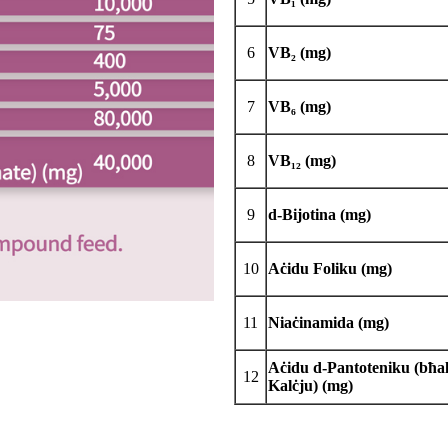
6
VB₂ (mg)
7
VB₆ (mg)
8
VB₁₂ (mg)
9
d-Bijotina (mg)
10
Aċidu Foliku (mg)
11
Niaċinamida (mg)
Aċidu d-Pantoteniku (bħal
12
Kalċju) (mg)