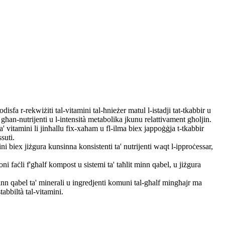
disfa r-rekwiżiti tal-vitamini tal-ħnieżer matul l-istadji tat-tkabbir u
ħan-nutrijenti u l-intensità metabolika jkunu relattivament għoljin.
ta' vitamini li jinħallu fix-xaħam u fl-ilma biex jappoġġja t-tkabbir
suti.
ni biex jiżgura kunsinna konsistenti ta' nutrijenti waqt l-ipproċessar,
ni faċli f'għalf kompost u sistemi ta' taħlit minn qabel, u jiżgura
inn qabel ta' minerali u ingredjenti komuni tal-għalf mingħajr ma
tabbiltà tal-vitamini.