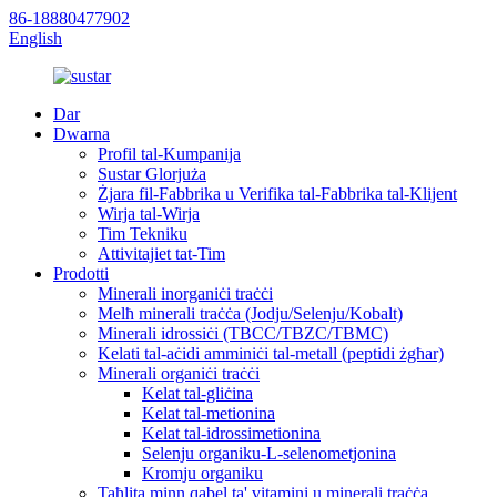
86-18880477902
English
Dar
Dwarna
Profil tal-Kumpanija
Sustar Glorjuża
Żjara fil-Fabbrika u Verifika tal-Fabbrika tal-Klijent
Wirja tal-Wirja
Tim Tekniku
Attivitajiet tat-Tim
Prodotti
Minerali inorganiċi traċċi
Melħ minerali traċċa (Jodju/Selenju/Kobalt)
Minerali idrossiċi (TBCC/TBZC/TBMC)
Kelati tal-aċidi amminiċi tal-metall (peptidi żgħar)
Minerali organiċi traċċi
Kelat tal-gliċina
Kelat tal-metionina
Kelat tal-idrossimetionina
Selenju organiku-L-selenometjonina
Kromju organiku
Taħlita minn qabel ta' vitamini u minerali traċċa