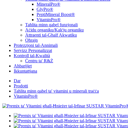
MineralPro®
GlyPro®
PeptiMineral Boost®
VitaminPro®
Taħlita minn qabel funzjonali
Aċidu organiku/Kalċju organiku
Attraenti tal-Għalf Akwatiku
Oħrajn
Protezzjoni tal-Annimali
Servizz Personalizzat
Kontroll tal-Kwalità
Ċentru ta' R&Ż
Aħbarijiet
Ikkuntattjana
Dar
Prodotti
Taħlita minn qabel ta' vitamini u minerali traċċa
VitaminPro®